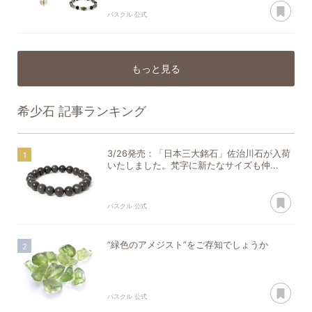
あ
パスクル 公式
もっと見る
希少石
記事ランキング
3/26発売：「日本三大銘石」佐治川石が入荷
いたしました。梵字に新たなサイズも仲...
あ
パスクル 公式
“緑色のアメジスト”をご存知でしょうか
あ
パスクル 公式