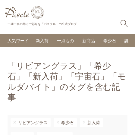
検
一期一会の飾るで彩りを「パスクル」の公式ブログ
人気ワード
新入荷
一点もの
新商品
希少石
誕生
「リビアングラス」「希少
石」「新入荷」「宇宙石」「モ
ルダバイト」のタグを含む記
事
リビアングラス
希少石
新入荷