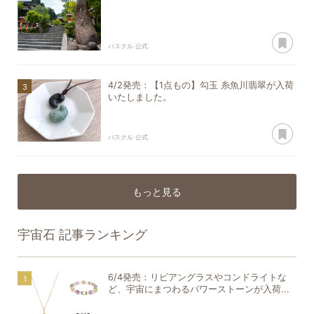
あ
パスクル 公式
4/2発売：【1点もの】勾玉 糸魚川翡翠が入荷
いたしました。
あ
パスクル 公式
もっと見る
宇宙石
記事ランキング
6/4発売：リビアングラスやコンドライトな
ど、宇宙にまつわるパワーストーンが入荷...