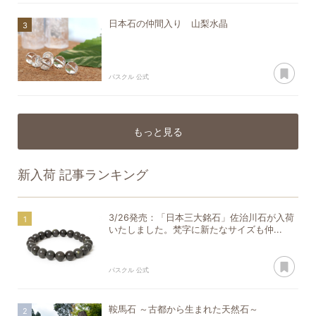
日本石の仲間入り 山梨水晶
あ
パスクル 公式
もっと見る
新入荷
記事ランキング
3/26発売：「日本三大銘石」佐治川石が入荷
いたしました。梵字に新たなサイズも仲...
あ
パスクル 公式
鞍馬石 ～古都から生まれた天然石～