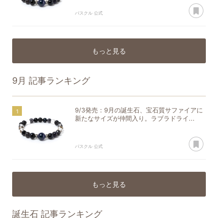
あ
パスクル 公式
もっと見る
9月
記事ランキング
9/3発売：9月の誕生石、宝石質サファイアに
新たなサイズが仲間入り。ラブラドライ...
あ
パスクル 公式
もっと見る
誕生石
記事ランキング