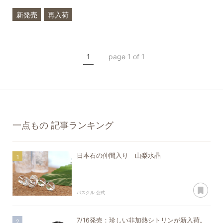
新発売
再入荷
一点もの
サファイア
ラブラドライト
誕生石
1
page 1 of 1
9月
一点もの
記事ランキング
日本石の仲間入り 山梨水晶
あ
パスクル 公式
7/16発売：珍しい非加熱シトリンが新入荷。