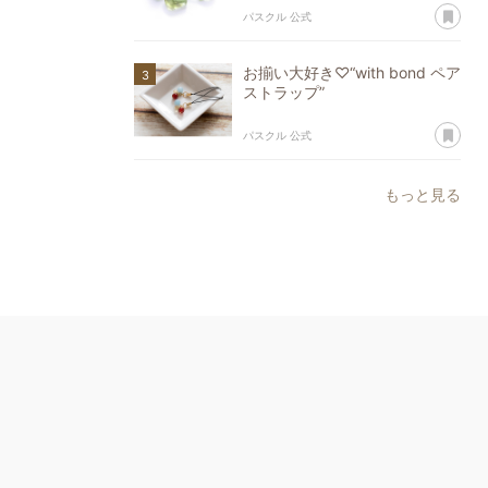
あ
パスクル 公式
お揃い大好き♡“with bond ペア
ストラップ”
あ
パスクル 公式
もっと見る