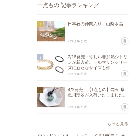
一点もの
記事ランキング
日本石の仲間入り 山梨水晶
あ
パスクル 公式
7/16発売：珍しい非加熱シトリ
ンが新入荷。トルマリンシリー
ズに新たなサイズも仲...
あ
パスクル 公式
4/2発売：【1点もの】勾玉 糸
魚川翡翠が入荷いたしました。
あ
パスクル 公式
もっと見る