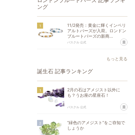
ロンドンブルートパーズ
記事ランキ
ング
11/2発売：黄金に輝くインペリ
アルトパーズが入荷。ロンドン
ブルートパーズの新商...
あ
パスクル 公式
もっと見る
誕生石
記事ランキング
2月の石はアメジスト以外に
も？うお座の星座石！
あ
パスクル 公式
“緑色のアメジスト”をご存知で
しょうか