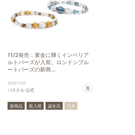
11/2発売：黄金に輝くインペリア
ルトパーズが入荷。ロンドンブル
ートパーズの新商...
2022.11.02
あとで読む
パスクル 公式
新商品
新入荷
誕生石
11月
一点もの
インペリアルトパーズ
ロンドンブルートパーズ