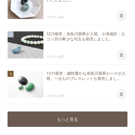
あ
パスクル 公式
12/3発売：糸魚川翡翠が入荷。小滝地区・入
コン沢の希少な勾玉も発売しました。
あ
パスクル 公式
11/11発売：個性豊かな糸魚川翡翠ルースが入
荷。一点ものブレスレットも発売しまし...
あ
パスクル 公式
もっと見る