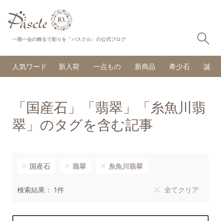
検
一期一会の飾るで彩りを「パスクル」の公式ブログ
人気ワード
新入荷
一点もの
新商品
希少石
誕生
「国産石」「翡翠」「糸魚川翡
翠」のタグを含む記事
国産石
翡翠
糸魚川翡翠
検索結果： 1件
全てクリア