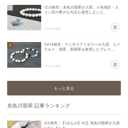
12/3発売：糸魚川翡翠が入荷。小滝地区・入
コン沢の希少な勾玉も発売しました。
あ
パスクル 公式
10/14発売：マンモスアイボリーが入荷。エメ
ラルド、翡翠、黒翡翠を使用したブレス...
あ
パスクル 公式
もっと見る
糸魚川翡翠
記事ランキング
4/2発売：【1点もの】勾玉 糸魚川翡翠が入荷
いたしました。