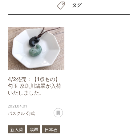
タグ
4/2発売：【1点もの】
勾玉 糸魚川翡翠が入荷
いたしました。
2021.04.01
あとで読む
パスクル 公式
新入荷
翡翠
日本石