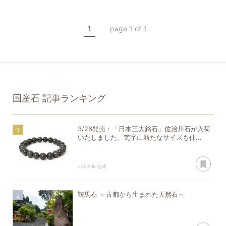
国産石
勾玉
糸魚川翡翠
希少石
1
page 1 of 1
一点もの
国産石
記事ランキング
3/26発売：「日本三大銘石」佐治川石が入荷
いたしました。梵字に新たなサイズも仲...
あ
パスクル 公式
鞍馬石 ～古都から生まれた天然石～
あ