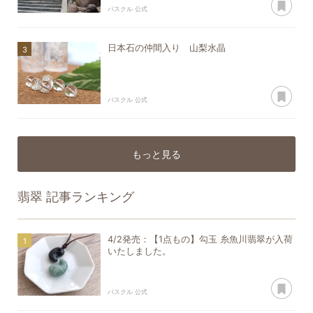
パスクル 公式
日本石の仲間入り 山梨水晶
あ
パスクル 公式
もっと見る
翡翠
記事ランキング
4/2発売：【1点もの】勾玉 糸魚川翡翠が入荷
いたしました。
あ
パスクル 公式