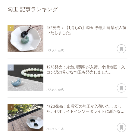
勾玉
記事ランキング
4/2発売：【1点もの】勾玉 糸魚川翡翠が入荷
いたしました。
あ
パスクル 公式
12/3発売：糸魚川翡翠が入荷。小滝地区・入
コン沢の希少な勾玉も発売しました。
あ
パスクル 公式
4/23発売：出雲石の勾玉が入荷いたしまし
た。ゼオライトインソーダライトに新たな...
あ
パスクル 公式