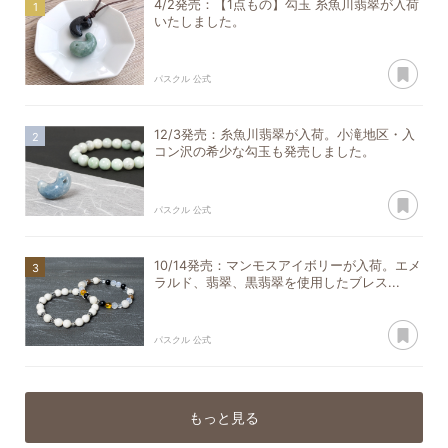
4/2発売：【1点もの】勾玉 糸魚川翡翠が入荷
いたしました。
あ
パスクル 公式
12/3発売：糸魚川翡翠が入荷。小滝地区・入
コン沢の希少な勾玉も発売しました。
あ
パスクル 公式
10/14発売：マンモスアイボリーが入荷。エメ
ラルド、翡翠、黒翡翠を使用したブレス...
あ
パスクル 公式
もっと見る