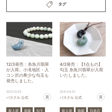
タグ
12/3発売：糸魚川翡翠
4/2発売：【1点もの】
が入荷。小滝地区・入
勾玉 糸魚川翡翠が入荷
コン沢の希少な勾玉も
いたしました。
発売しました。
2021.12.03
2021.04.01
あとで読む
あ
パスクル 公式
パスクル 公式
新入荷
翡翠
勾玉
新入荷
翡翠
日本石