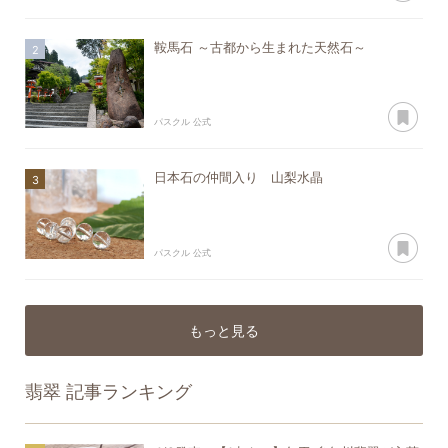
鞍馬石 ～古都から生まれた天然石～
あ
パスクル 公式
日本石の仲間入り 山梨水晶
あ
パスクル 公式
もっと見る
翡翠
記事ランキング