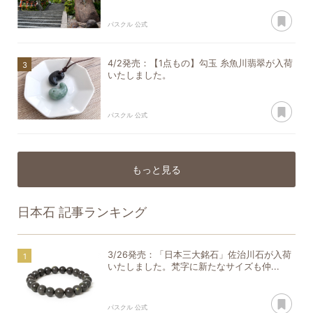
あ
パスクル 公式
4/2発売：【1点もの】勾玉 糸魚川翡翠が入荷
いたしました。
あ
パスクル 公式
もっと見る
日本石
記事ランキング
3/26発売：「日本三大銘石」佐治川石が入荷
いたしました。梵字に新たなサイズも仲...
あ
パスクル 公式