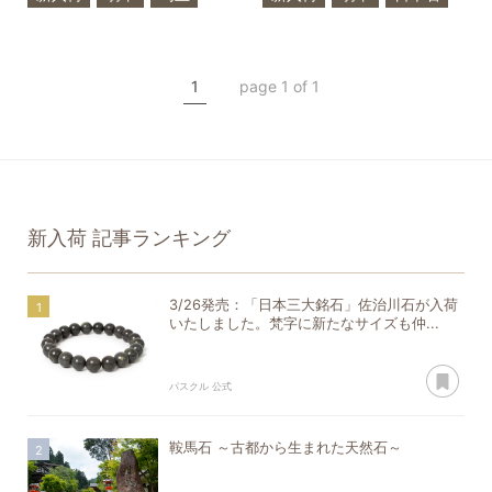
日本石
糸魚川翡翠
国産石
勾玉
希少石
一点もの
糸魚川翡翠
希少石
1
page 1 of 1
一点もの
新入荷
記事ランキング
3/26発売：「日本三大銘石」佐治川石が入荷
いたしました。梵字に新たなサイズも仲...
あ
パスクル 公式
鞍馬石 ～古都から生まれた天然石～