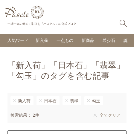
検
一期一会の飾るで彩りを「パスクル」の公式ブログ
人気ワード
新入荷
一点もの
新商品
希少石
誕生
「新入荷」「日本石」「翡翠」
「勾玉」のタグを含む記事
新入荷
日本石
翡翠
勾玉
検索結果： 2件
全てクリア