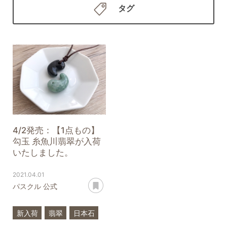
タグ
4/2発売：【1点もの】
勾玉 糸魚川翡翠が入荷
いたしました。
2021.04.01
あとで読む
パスクル 公式
新入荷
翡翠
日本石