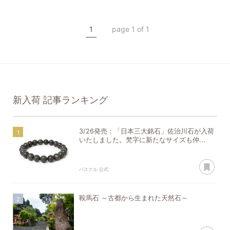
国産石
勾玉
糸魚川翡翠
希少石
1
page 1 of 1
一点もの
新入荷
記事ランキング
3/26発売：「日本三大銘石」佐治川石が入荷
いたしました。梵字に新たなサイズも仲...
あ
パスクル 公式
鞍馬石 ～古都から生まれた天然石～
あ