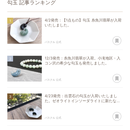
勾玉
記事ランキング
4/2発売：【1点もの】勾玉 糸魚川翡翠が入荷
いたしました。
あ
パスクル 公式
12/3発売：糸魚川翡翠が入荷。小滝地区・入
コン沢の希少な勾玉も発売しました。
あ
パスクル 公式
4/23発売：出雲石の勾玉が入荷いたしまし
た。ゼオライトインソーダライトに新たな...
あ
パスクル 公式