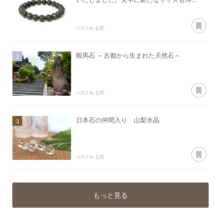
あ
パスクル 公式
鞍馬石 ～古都から生まれた天然石～
あ
パスクル 公式
日本石の仲間入り 山梨水晶
あ
パスクル 公式
もっと見る