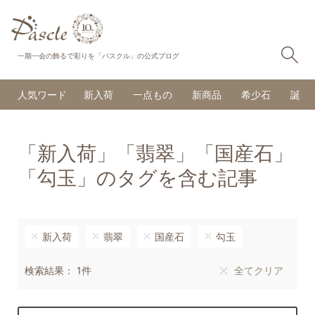
検
一期一会の飾るで彩りを「パスクル」の公式ブログ
人気ワード
新入荷
一点もの
新商品
希少石
誕生
「新入荷」「翡翠」「国産石」
「勾玉」のタグを含む記事
新入荷
翡翠
国産石
勾玉
検索結果： 1件
全てクリア