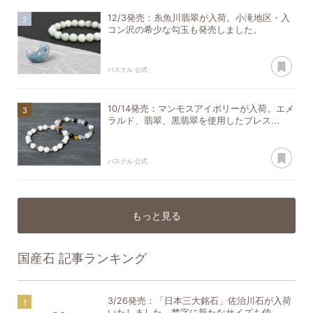
12/3発売：糸魚川翡翠が入荷。小滝地区・入
コン沢の希少な勾玉も発売しました。
あ
パスクル 公式
10/14発売：マンモスアイボリーが入荷。エメ
ラルド、翡翠、黒翡翠を使用したブレス...
あ
パスクル 公式
もっと見る
国産石
記事ランキング
3/26発売：「日本三大銘石」佐治川石が入荷
いたしました。梵字に新たなサイズも仲...