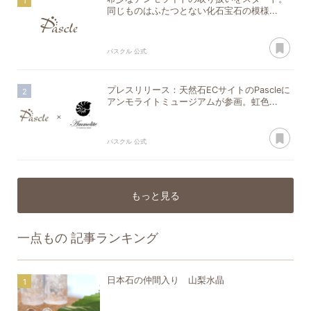
同じものはふたつとない化石宝石の模様...
あ
パスクル 公式
プレスリリース：天然石ECサイトのPascleに
アンモライトミュージアムが参画。虹色...
あ
パスクル 公式
もっと見る
一点もの
記事ランキング
日本石の仲間入り 山梨水晶