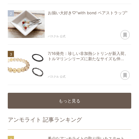
お揃い大好き♡“with bond ペアストラップ”
あ
パスクル 公式
7/16発売：珍しい非加熱シトリンが新入荷。
トルマリンシリーズに新たなサイズも仲...
あ
パスクル 公式
もっと見る
アンモライト
記事ランキング
希少なアンモライトの取り扱いをスタート。