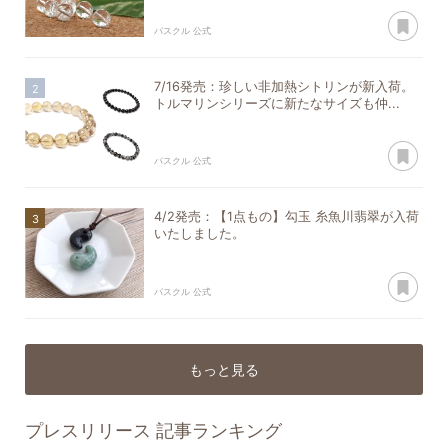
あ
パスクル 公式
7/16発売：珍しい非加熱シトリンが新入荷。
トルマリンシリーズに新たなサイズも仲...
あ
パスクル 公式
4/2発売：【1点もの】勾玉 糸魚川翡翠が入荷
いたしました。
あ
パスクル 公式
もっと見る
プレスリリース
記事ランキング