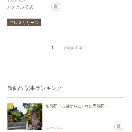
2023.11.29
あとで読む
パスクル 公式
プレスリリース
アンモライト
一点もの
新商品
新入荷
1
page 1 of 1
新商品
記事ランキング
鞍馬石 ～古都から生まれた天然石～
あ
パスクル 公式