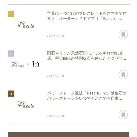
世界に一つだけのブレスレットをスマホで作
ろう！オーダーメイドアプリ「Pascle」...
あ
パスクル 公式
隕石マリコが天然石ECモールのPascleに出
店。宇宙由来の特別な石を使ったアクセサ...
あ
パスクル 公式
パワーストーン通販「Pascle」で、誕生石や
パワーストーンをいつでもどこでも自由...
あ
パスクル 公式