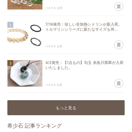
あ
パスクル 公式
7/16発売：珍しい非加熱シトリンが新入荷。
トルマリンシリーズに新たなサイズも仲...
あ
パスクル 公式
4/2発売：【1点もの】勾玉 糸魚川翡翠が入荷
いたしました。
あ
パスクル 公式
もっと見る
希少石
記事ランキング