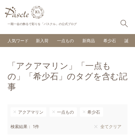
検
一期一会の飾るで彩りを「パスクル」の公式ブログ
人気ワード
新入荷
一点もの
新商品
希少石
誕生
「アクアマリン」「一点も
の」「希少石」のタグを含む記
事
アクアマリン
一点もの
希少石
検索結果： 1件
全てクリア