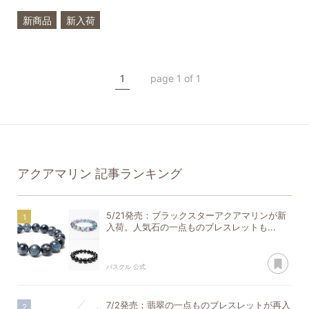
新商品
新入荷
希少石
3月
誕生石
アクアマリン
1
page 1 of 1
フローライト
一点もの
アクアマリン
記事ランキング
5/21発売：ブラックスターアクアマリンが新
入荷。人気石の一点ものブレスレットも...
あ
パスクル 公式
7/2発売：翡翠の一点ものブレスレットが再入