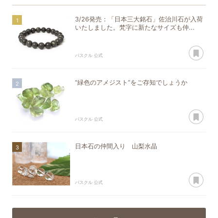
3/26発売：「日本三大銘石」佐治川石が入荷
いたしました。梵字に新たなサイズも仲...
あ
パスクル 公式
“緑色のアメジスト”をご存知でしょうか
あ
パスクル 公式
日本石の仲間入り 山梨水晶
あ
パスクル 公式