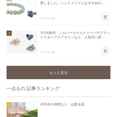
荷しました。ハンドメイドにおすすめの...
あ
パスクル 公式
11/26発売：シルバールチルクォーツやブラッ
クスターアクアマリンなど、人気石に新...
あ
パスクル 公式
もっと見る
一点もの
記事ランキング
日本石の仲間入り 山梨水晶