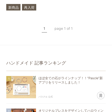
新商品
再入荷
一点もの
翡翠
アクアマリン
誕生石
1
page 1 of 1
ハンドメイド
ハンドメイド
記事ランキング
ほぼ全ての石がラインナップ！！“Pascle”新
アプリをリリースしました！
あ
パスクル 公式
オリジナルブレスをデザインしてハロウィン