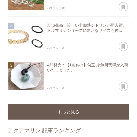
あ
パスクル 公式
7/16発売：珍しい非加熱シトリンが新入荷。
トルマリンシリーズに新たなサイズも仲...
あ
パスクル 公式
4/2発売：【1点もの】勾玉 糸魚川翡翠が入荷
いたしました。
あ
パスクル 公式
もっと見る
アクアマリン
記事ランキング