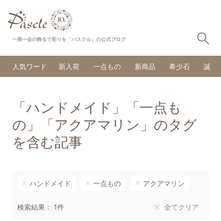
検
一期一会の飾るで彩りを「パスクル」の公式ブログ
人気ワード
新入荷
一点もの
新商品
希少石
誕生
「ハンドメイド」「一点も
の」「アクアマリン」のタグ
を含む記事
ハンドメイド
一点もの
アクアマリン
検索結果： 1件
全てクリア