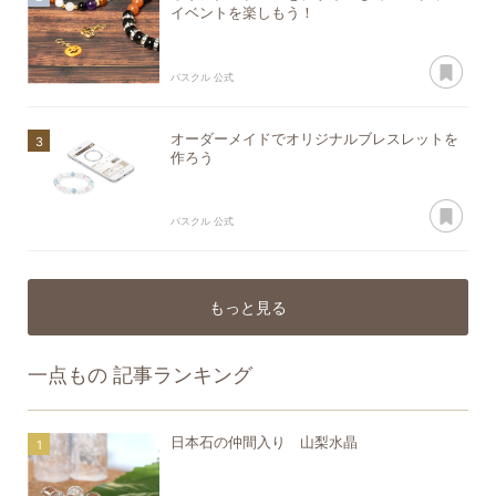
イベントを楽しもう！
あ
パスクル 公式
オーダーメイドでオリジナルブレスレットを
作ろう
あ
パスクル 公式
もっと見る
一点もの
記事ランキング
日本石の仲間入り 山梨水晶