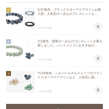
5/21発売：ブラックスターアクアマリンが新
入荷。人気石の一点ものブレスレットも...
あ
パスクル 公式
7/2発売：翡翠の一点ものブレスレットが再入
荷しました。ハンドメイドにおすすめの...
あ
パスクル 公式
11/26発売：シルバールチルクォーツやブラッ
クスターアクアマリンなど、人気石に新...
あ
パスクル 公式