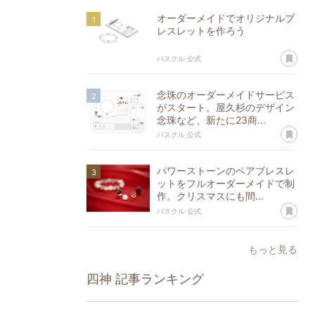
オーダーメイドでオリジナルブ
レスレットを作ろう
あ
パスクル 公式
念珠のオーダーメイドサービス
がスタート。屋久杉のデザイン
念珠など、新たに23商...
あ
パスクル 公式
パワーストーンのペアブレスレ
ットをフルオーダーメイドで制
作。クリスマスにも間...
あ
パスクル 公式
もっと見る
四神
記事ランキング