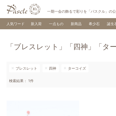
一期一会の飾るで彩りを「パスクル」の公
人気ワード
新入荷
一点もの
新商品
希少石
誕生
「ブレスレット」「四神」「タ
ブレスレット
四神
ターコイズ
検索結果： 1件