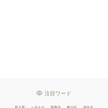
注目ワード
新入荷
一点もの
新商品
希少石
誕生石