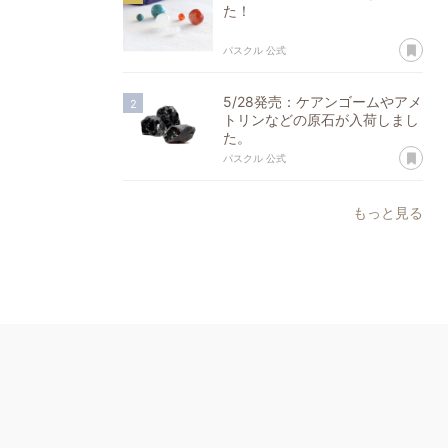
た！
あ
パスクル 公式
5/28発売：ケアンゴームやアメ
トリンなどの原石が入荷しまし
た。
あ
パスクル 公式
もっと見る