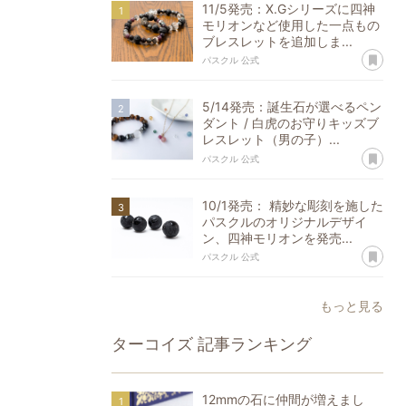
11/5発売：X.Gシリーズに四神
モリオンなど使用した一点もの
ブレスレットを追加しま...
あ
パスクル 公式
5/14発売：誕生石が選べるペン
ダント / 白虎のお守りキッズブ
レスレット（男の子）...
あ
パスクル 公式
10/1発売： 精妙な彫刻を施した
パスクルのオリジナルデザイ
ン、四神モリオンを発売...
あ
パスクル 公式
もっと見る
ターコイズ
記事ランキング
12mmの石に仲間が増えまし