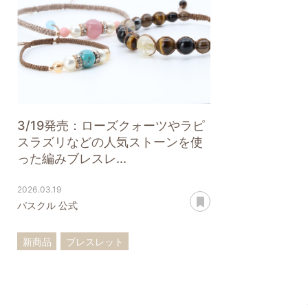
3/19発売：ローズクォーツやラピ
スラズリなどの人気ストーンを使
った編みブレスレ...
2026.03.19
あとで読む
パスクル 公式
新商品
ブレスレット
ローズクォーツ
ターコイズ
ラピスラズリ
四神