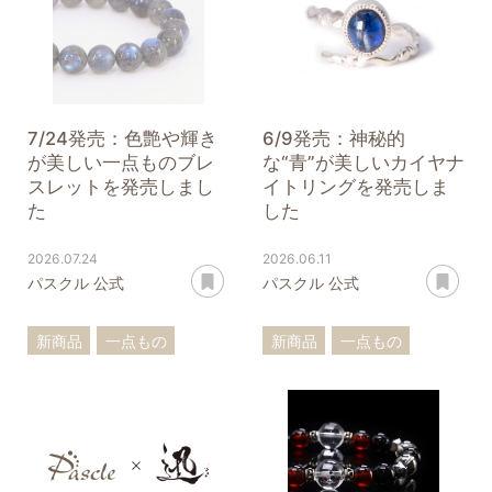
アクアマリン
7/24発売：色艶や輝き
6/9発売：神秘的
が美しい一点ものブレ
な“青”が美しいカイヤナ
スレットを発売しまし
イトリングを発売しま
た
した
2026.07.24
2026.06.11
あとで読む
あ
パスクル 公式
パスクル 公式
新商品
一点もの
新商品
一点もの
ブレスレット
カイヤナイト
リング
アイオライト
ラブラドライト
十勝石
翡翠