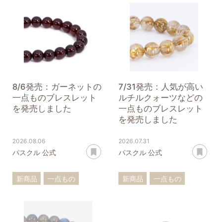
8/6発売：ガーネットの
7/31発売：人気が高い
一点ものブレスレット
ルチルクォーツなどの
を発売しました
一点ものブレスレット
を発売しました
2026.08.06
2026.07.31
あとで読む
あ
パスクル 公式
パスクル 公式
新商品
一点もの
新商品
一点もの
ブレスレット
ブレスレット
ガーネット
ルチルクォーツ