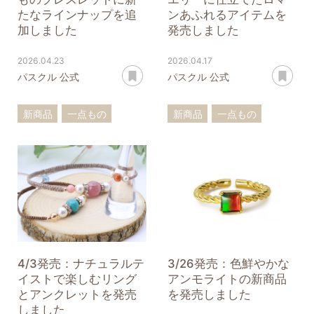
たなラインナップを追
ンあふれるアイテムを
加しました
発売しました
2026.04.23
2026.04.17
あとで読む
あ
パスクル 公式
パスクル 公式
新商品
一点もの
新商品
一点もの
ブレスレット
リング
ターコイズ
ペンダントトップ
ローズクォーツ
アンモナイト
フローライト
アンモライト
4/3発売：ナチュラルテ
3/26発売：色鮮やかな
イストで楽しむリング
アンモライトの新商品
とアンクレットを発売
を発売しました
しました