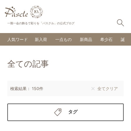
検
一期一会の飾るで彩りを「パスクル」の公式ブログ
人気ワード
新入荷
一点もの
新商品
希少石
誕生
全ての記事
検索結果： 150件
全てクリア
タグ