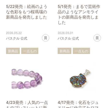
5/22発売：絵画のよう
5/1発売：まるで芸術作
な色彩をもつ桜瑪瑙の
品のようなアンモライ
新商品を発売しました
トの新商品を発売しま
した
2026.05.22
2026.05.01
あとで読む
あ
パスクル 公式
パスクル 公式
新商品
一点もの
新商品
一点もの
桜瑪瑙
バングル
アンモライト
ブレスレット
ペンダントトップ
ペンダントトップ
4/23発売：人気の一点
4/17発売：化石をジュ
ものブレスレットに新
エリーに仕立てたロマ