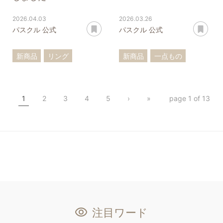
2026.04.03
2026.03.26
あとで読む
あ
パスクル 公式
パスクル 公式
新商品
リング
新商品
一点もの
アンクレット
アンモライト
1
2
3
4
5
›
»
page 1 of 13
注目ワード