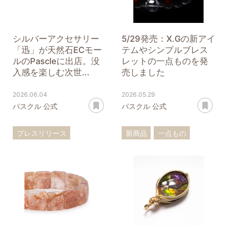
シルバーアクセサリー
5/29発売：X.Gの新アイ
「迅」が天然石ECモー
テムやシンプルブレス
ルのPascleに出店。没
レットの一点ものを発
入感を楽しむ次世...
売しました
2026.06.04
2026.05.29
あとで読む
あ
パスクル 公式
パスクル 公式
プレスリリース
新商品
一点もの
ブランド
モール
迅
ブレスレット
ストラップ