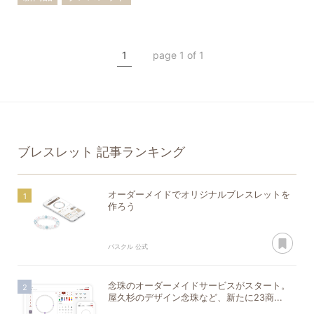
ローズクォーツ
ターコイズ
1
page 1 of 1
ラピスラズリ
四神
ブレスレット
記事ランキング
オーダーメイドでオリジナルブレスレットを
作ろう
あ
パスクル 公式
念珠のオーダーメイドサービスがスタート。
屋久杉のデザイン念珠など、新たに23商...