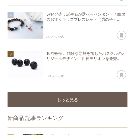
5/14発売：誕生石が選べるペンダント / 白虎
のお守りキッズブレスレット（男の子）...
あ
パスクル 公式
10/1発売： 精妙な彫刻を施したパスクルのオ
リジナルデザイン、四神モリオンを発売...
あ
パスクル 公式
もっと見る
新商品
記事ランキング