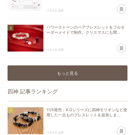
あ
パスクル 公式
パワーストーンのペアブレスレットをフルオ
ーダーメイドで制作。クリスマスにも間...
あ
パスクル 公式
もっと見る
四神
記事ランキング
11/5発売：X.Gシリーズに四神モリオンなど使
用した一点ものブレスレットを追加しま...
あ
パスクル 公式