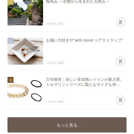
鞍馬石 ～古都から生まれた天然石～
あ
パスクル 公式
お揃い大好き♡“with bond ペアストラップ”
あ
パスクル 公式
7/16発売：珍しい非加熱シトリンが新入荷。
トルマリンシリーズに新たなサイズも仲...
あ
パスクル 公式
もっと見る