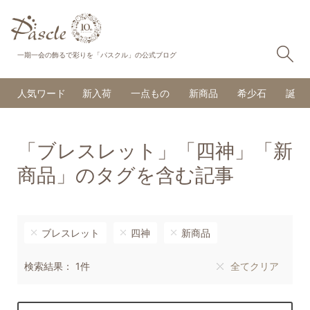
検
一期一会の飾るで彩りを「パスクル」の公式ブログ
人気ワード
新入荷
一点もの
新商品
希少石
誕生
「ブレスレット」「四神」「新
商品」のタグを含む記事
ブレスレット
四神
新商品
検索結果： 1件
全てクリア