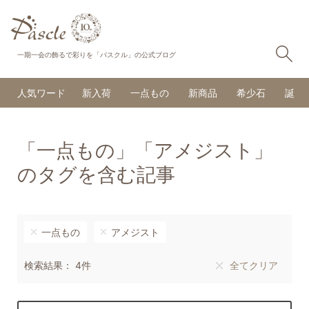
検
一期一会の飾るで彩りを「パスクル」の公式ブログ
人気ワード
新入荷
一点もの
新商品
希少石
誕生
「一点もの」「アメジスト」
のタグを含む記事
一点もの
アメジスト
検索結果： 4件
全てクリア