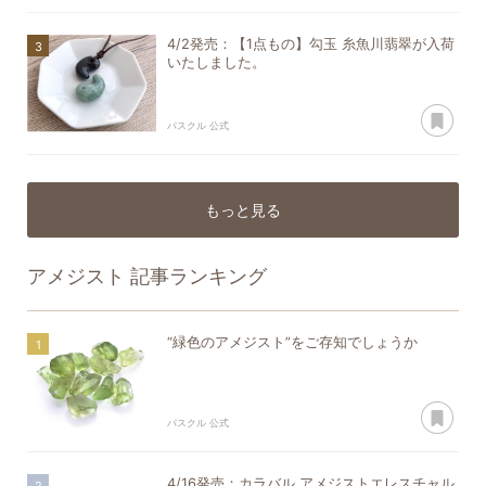
4/2発売：【1点もの】勾玉 糸魚川翡翠が入荷
いたしました。
あ
パスクル 公式
もっと見る
アメジスト
記事ランキング
“緑色のアメジスト”をご存知でしょうか
あ
パスクル 公式
4/16発売：カラバル アメジストエレスチャル