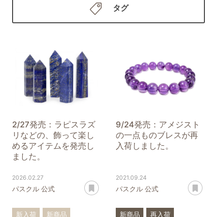
タグ
2/27発売：ラピスラズ
9/24発売：アメジスト
リなどの、飾って楽し
の一点ものブレスが再
めるアイテムを発売し
入荷しました。
ました。
2026.02.27
2021.09.24
あとで読む
あ
パスクル 公式
パスクル 公式
新入荷
新商品
新商品
再入荷