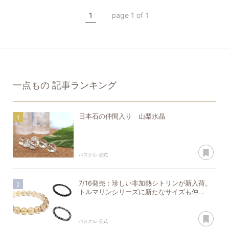
2月
誕生石
うお座
一点もの
1
page 1 of 1
一点もの
記事ランキング
日本石の仲間入り 山梨水晶
あ
パスクル 公式
7/16発売：珍しい非加熱シトリンが新入荷。
トルマリンシリーズに新たなサイズも仲...
あ
パスクル 公式