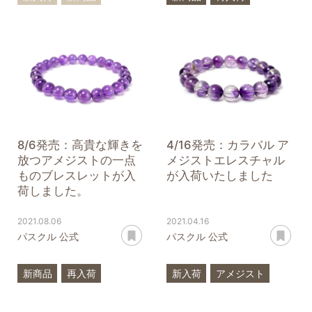
一点もの
原石
標本
一点もの
アメジスト
ラピスラズリ
2月
誕生石
うお座
フローライト
アメジスト
8/6発売：高貴な輝きを
4/16発売：カラバル ア
放つアメジストの一点
メジストエレスチャル
ものブレスレットが入
が入荷いたしました
荷しました。
2021.08.06
2021.04.16
あとで読む
あ
パスクル 公式
パスクル 公式
新商品
再入荷
新入荷
アメジスト
一点もの
アメジスト
2月
誕生石
うお座