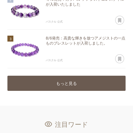
が入荷いたしました
あ
パスクル 公式
8/6発売：高貴な輝きを放つアメジストの一点
ものブレスレットが入荷しました。
あ
パスクル 公式
もっと見る
注目ワード