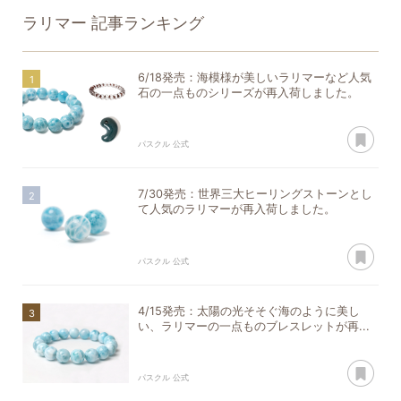
ラリマー
記事ランキング
6/18発売：海模様が美しいラリマーなど人気
石の一点ものシリーズが再入荷しました。
あ
パスクル 公式
7/30発売：世界三大ヒーリングストーンとし
て人気のラリマーが再入荷しました。
あ
パスクル 公式
4/15発売：太陽の光そそぐ海のように美し
い、ラリマーの一点ものブレスレットが再...
あ
パスクル 公式