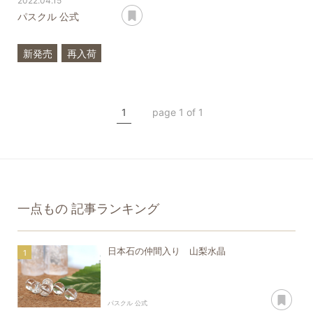
2022.04.15
あとで読む
パスクル 公式
新発売
再入荷
ラリマー
一点もの
三大ヒーリングストーン
1
page 1 of 1
一点もの
記事ランキング
日本石の仲間入り 山梨水晶
あ
パスクル 公式