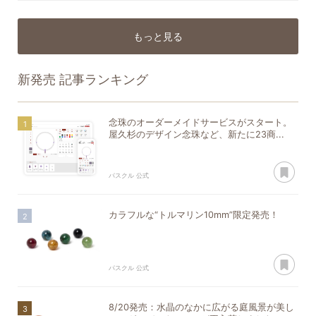
もっと見る
新発売
記事ランキング
念珠のオーダーメイドサービスがスタート。
屋久杉のデザイン念珠など、新たに23商...
あ
パスクル 公式
カラフルな“トルマリン10mm”限定発売！
あ
パスクル 公式
8/20発売：水晶のなかに広がる庭風景が美し