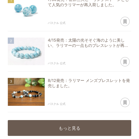
て人気のラリマーが再入荷しました。
あ
パスクル 公式
4/15発売：太陽の光そそぐ海のように美し
い、ラリマーの一点ものブレスレットが再...
あ
パスクル 公式
8/12発売：ラリマー メンズブレスレットを発
売しました。
あ
パスクル 公式
もっと見る