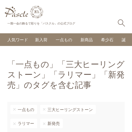
検
一期一会の飾るで彩りを「パスクル」の公式ブログ
人気ワード
新入荷
一点もの
新商品
希少石
誕生
「一点もの」「三大ヒーリング
ストーン」「ラリマー」「新発
売」のタグを含む記事
一点もの
三大ヒーリングストーン
ラリマー
新発売