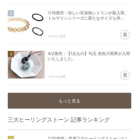
7/16発売：珍しい非加熱シトリンが新入荷。
トルマリンシリーズに新たなサイズも仲...
あ
パスクル 公式
4/2発売：【1点もの】勾玉 糸魚川翡翠が入荷
いたしました。
あ
パスクル 公式
もっと見る
三大ヒーリングストーン
記事ランキング
7/30発売：世界三大ヒーリングストーンとし