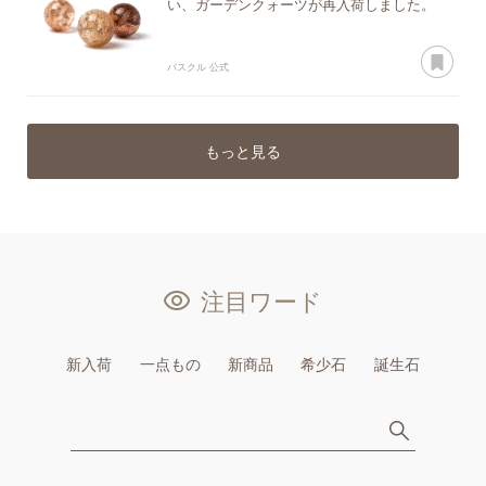
い、ガーデンクォーツが再入荷しました。
あ
パスクル 公式
もっと見る
注目ワード
新入荷
一点もの
新商品
希少石
誕生石