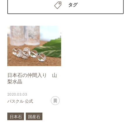
タグ
日本石の仲間入り 山
梨水晶
2020.03.03
あとで読む
パスクル 公式
日本石
国産石
山梨水晶
水晶