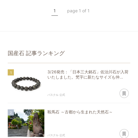
希少石
クリスタル
1
page 1 of 1
一点もの
国産石
記事ランキング
3/26発売：「日本三大銘石」佐治川石が入荷
いたしました。梵字に新たなサイズも仲...
あ
パスクル 公式
鞍馬石 ～古都から生まれた天然石～
あ
パスクル 公式