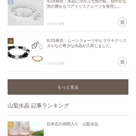
4/28発売：水晶に浮かぶ七色の虹。穏やかな
光の層をもつアイリスクォーツを発売し...
あ
パスクル 公式
6/25発売：ムーンクォーツやヒマラヤクリス
タルなど希少な水晶が入荷しました。
あ
パスクル 公式
もっと見る
山梨水晶
記事ランキング
日本石の仲間入り 山梨水晶