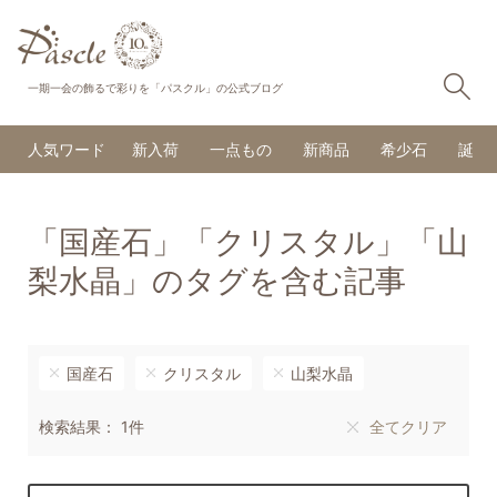
検
一期一会の飾るで彩りを「パスクル」の公式ブログ
人気ワード
新入荷
一点もの
新商品
希少石
誕生
「国産石」「クリスタル」「山
梨水晶」のタグを含む記事
国産石
クリスタル
山梨水晶
検索結果： 1件
全てクリア