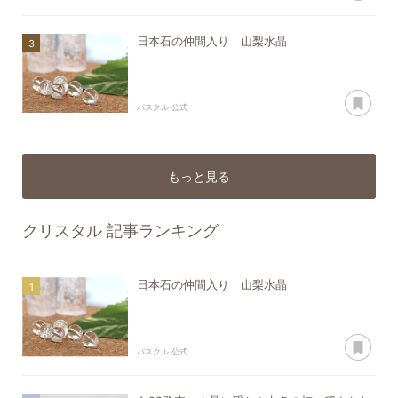
日本石の仲間入り 山梨水晶
あ
パスクル 公式
もっと見る
クリスタル
記事ランキング
日本石の仲間入り 山梨水晶
あ
パスクル 公式