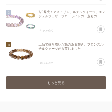
7/9発売：アメトリン、ルチルクォーツ、エン
ジェルフェザーフローライトの一点もの...
あ
パスクル 公式
上品で落ち着いた艶のある輝き、ブロンズル
チルクォーツが入荷しました
あ
パスクル 公式
もっと見る