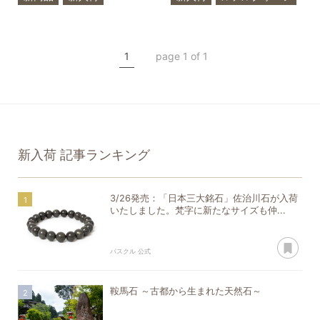
ルチルクォーツ
ブロンズ
希少石
アクアマリン
一点もの
1
page 1 of 1
クリソプレーズ
翡翠
アコヤ真珠
ハンドメイド
新入荷
記事ランキング
3/26発売：「日本三大銘石」佐治川石が入荷
いたしました。梵字に新たなサイズも仲...
あ
パスクル 公式
鞍馬石 ～古都から生まれた天然石～