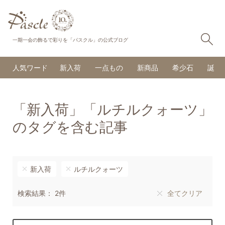
検
一期一会の飾るで彩りを「パスクル」の公式ブログ
人気ワード
新入荷
一点もの
新商品
希少石
誕生
「新入荷」「ルチルクォーツ」
のタグを含む記事
新入荷
ルチルクォーツ
検索結果： 2件
全てクリア