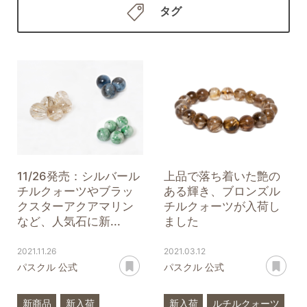
タグ
11/26発売：シルバール
上品で落ち着いた艶の
チルクォーツやブラッ
ある輝き、ブロンズル
クスターアクアマリン
チルクォーツが入荷し
など、人気石に新...
ました
2021.11.26
2021.03.12
あとで読む
あ
パスクル 公式
パスクル 公式
新商品
新入荷
新入荷
ルチルクォーツ