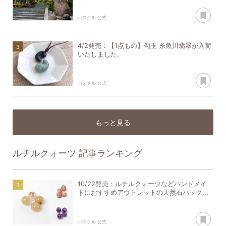
あ
パスクル 公式
4/2発売：【1点もの】勾玉 糸魚川翡翠が入荷
いたしました。
あ
パスクル 公式
もっと見る
ルチルクォーツ
記事ランキング
10/22発売：ルチルクォーツなどハンドメイ
ドにおすすめアウトレットの天然石パック...
あ
パスクル 公式