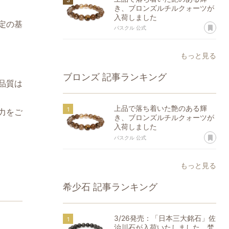
き、ブロンズルチルクォーツが
入荷しました
定の基
あ
パスクル 公式
もっと見る
ブロンズ
記事ランキング
品質は
上品で落ち着いた艶のある輝
力をご
き、ブロンズルチルクォーツが
入荷しました
あ
パスクル 公式
もっと見る
希少石
記事ランキング
3/26発売：「日本三大銘石」佐
治川石が入荷いたしました。梵