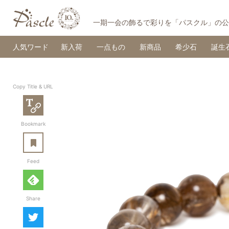
一期一会の飾るで彩りを「パスクル」の公
人気ワード
新入荷
一点もの
新商品
希少石
誕生
Copy Title & URL
Copy Title & URL
Bookmark
あとで読む
Feed
feedly
Share
Twitter