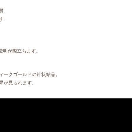
質。
す。
透明が際立ちます。
ィークゴールドの針状結晶。
果が見られます。