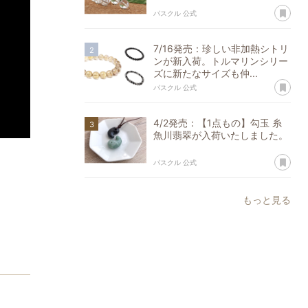
あ
パスクル 公式
7/16発売：珍しい非加熱シトリ
ンが新入荷。トルマリンシリー
ズに新たなサイズも仲...
あ
パスクル 公式
4/2発売：【1点もの】勾玉 糸
魚川翡翠が入荷いたしました。
あ
パスクル 公式
もっと見る