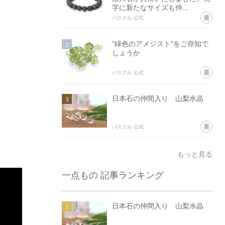
字に新たなサイズも仲...
あ
パスクル 公式
“緑色のアメジスト”をご存知で
しょうか
あ
パスクル 公式
日本石の仲間入り 山梨水晶
あ
パスクル 公式
もっと見る
一点もの
記事ランキング
日本石の仲間入り 山梨水晶