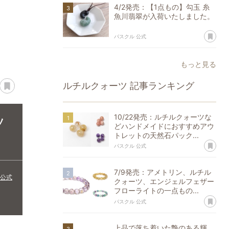
4/2発売：【1点もの】勾玉 糸
魚川翡翠が入荷いたしました。
あ
パスクル 公式
もっと見る
opy Title & URL
あとで読む
ルチルクォーツ
記事ランキング
10/22発売：ルチルクォーツな
ツ
どハンドメイドにおすすめアウ
トレットの天然石パック...
あ
パスクル 公式
7/9発売：アメトリン、ルチル
 公式
クォーツ、エンジェルフェザー
フローライトの一点もの...
あ
パスクル 公式
上品で落ち着いた艶のある輝