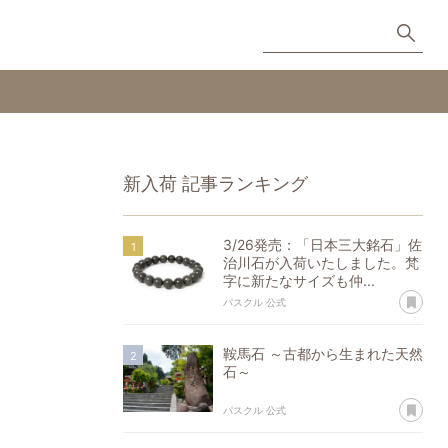
新入荷
記事ランキング
3/26発売：「日本三大銘石」佐
治川石が入荷いたしました。梵
字に新たなサイズも仲...
あ
パスクル 公式
鞍馬石 ～古都から生まれた天然
石～
あ
パスクル 公式