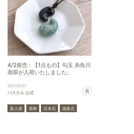
4/2発売：【1点もの】勾玉 糸魚川
翡翠が入荷いたしました。
2021.04.01
あとで読む
パスクル 公式
新入荷
翡翠
日本石
国産石
勾玉
糸魚川翡翠
希少石
一点もの