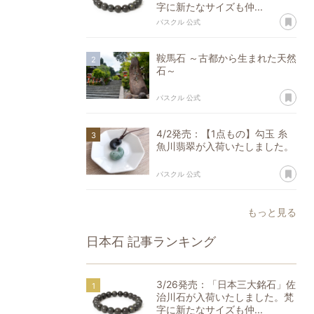
字に新たなサイズも仲...
あ
パスクル 公式
鞍馬石 ～古都から生まれた天然
石～
あ
パスクル 公式
4/2発売：【1点もの】勾玉 糸
魚川翡翠が入荷いたしました。
あ
パスクル 公式
もっと見る
日本石
記事ランキング
3/26発売：「日本三大銘石」佐
治川石が入荷いたしました。梵
字に新たなサイズも仲...