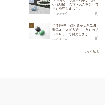
小滝地区・入コン沢の希少な勾
玉も発売しました。
あ
パスクル 公式
11/11発売：個性豊かな糸魚川
翡翠ルースが入荷。一点ものブ
レスレットも発売しまし...
あ
パスクル 公式
もっと見る