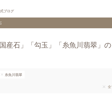
式ブログ
石
国産石」「勾玉」「糸魚川翡翠」の
糸魚川翡翠
全