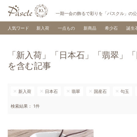
一期一会の飾るで彩りを「パスクル」の公
人気ワード
新入荷
一点もの
新商品
希少石
誕生
「新入荷」「日本石」「翡翠」「
を含む記事
新入荷
日本石
翡翠
国産石
勾玉
検索結果： 1件