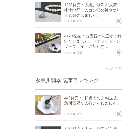
12/3発売：糸魚川翡翠が入荷。
小滝地区・入コン沢の希少な勾
玉も発売しました。
あ
パスクル 公式
4/23発売：出雲石の勾玉が入荷
いたしました。ゼオライトイン
ソーダライトに新たな...
あ
パスクル 公式
もっと見る
糸魚川翡翠
記事ランキング
4/2発売：【1点もの】勾玉 糸
魚川翡翠が入荷いたしました。
あ
パスクル 公式
12/3発売：糸魚川翡翠が入荷。