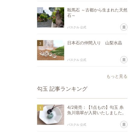
鞍馬石 ～古都から生まれた天然
石～
あ
パスクル 公式
日本石の仲間入り 山梨水晶
あ
パスクル 公式
もっと見る
勾玉
記事ランキング
4/2発売：【1点もの】勾玉 糸
魚川翡翠が入荷いたしました。
あ
パスクル 公式