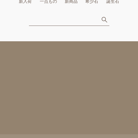
新入荷
一点もの
新商品
希少石
誕生石