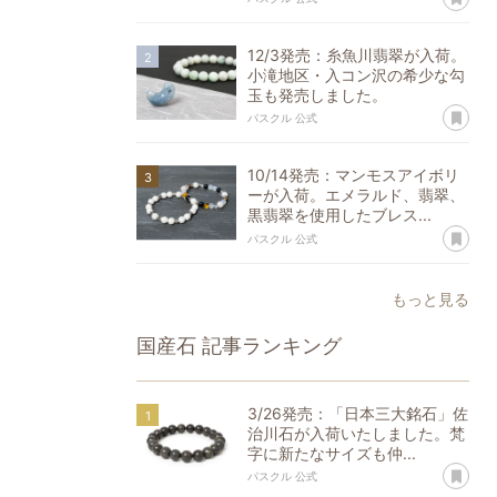
12/3発売：糸魚川翡翠が入荷。
小滝地区・入コン沢の希少な勾
玉も発売しました。
あ
パスクル 公式
10/14発売：マンモスアイボリ
ーが入荷。エメラルド、翡翠、
黒翡翠を使用したブレス...
あ
パスクル 公式
もっと見る
国産石
記事ランキング
3/26発売：「日本三大銘石」佐
治川石が入荷いたしました。梵
字に新たなサイズも仲...
あ
パスクル 公式