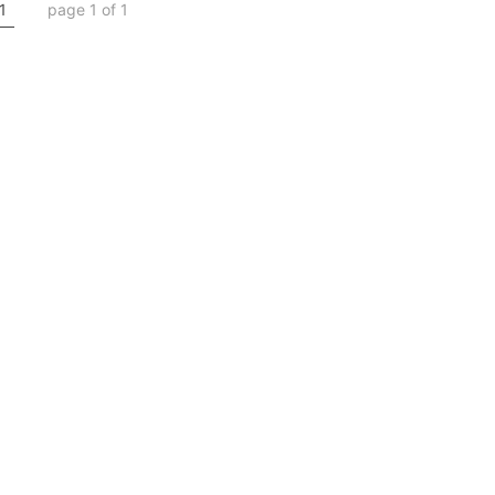
1
page 1 of 1