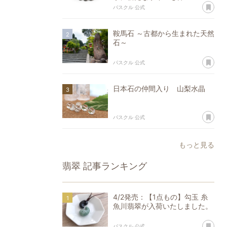
あ
パスクル 公式
鞍馬石 ～古都から生まれた天然
石～
あ
パスクル 公式
日本石の仲間入り 山梨水晶
あ
パスクル 公式
もっと見る
翡翠
記事ランキング
4/2発売：【1点もの】勾玉 糸
魚川翡翠が入荷いたしました。
あ
パスクル 公式