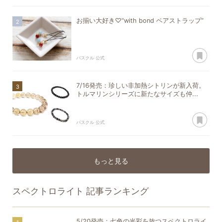
お揃い大好き♡“with bond ペアストラップ”
あ
パスクル 公式
7/16発売：珍しい非加熱シトリンが新入荷。
トルマリンシリーズに新たなサイズも仲...
あ
パスクル 公式
もっと見る
スペクトロライト
記事ランキング
5/20発売：七色の光彩を放つスペクトロライ