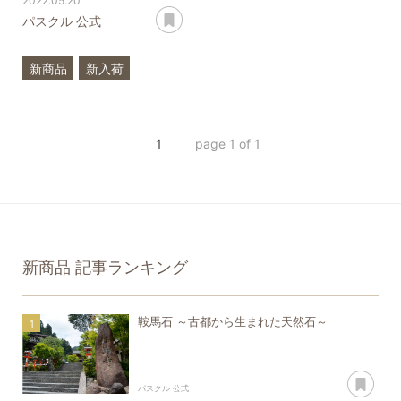
2022.05.20
あとで読む
パスクル 公式
新商品
新入荷
希少石
スペクトロライト
1
page 1 of 1
ラブラドライト
プラチナルチルクォーツ
アコヤ真珠
新商品
記事ランキング
鞍馬石 ～古都から生まれた天然石～
あ
パスクル 公式