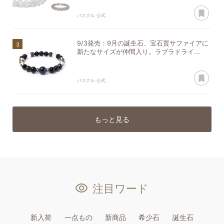
あ
パスクル 公式
9/3発売：9月の誕生石、宝石質サファイアに
新たなサイズが仲間入り。ラブラドライ...
あ
パスクル 公式
もっと見る
注目ワード
新入荷
一点もの
新商品
希少石
誕生石