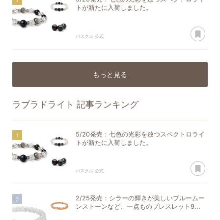
トが新たに入荷しました。
あ
パスクル 公式
もっと見る
ラブラドライト
記事ランキング
5/20発売：七色の光彩を放つスペクトロライ
トが新たに入荷しました。
あ
パスクル 公式
2/25発売：シラーの輝きが美しいブルームー
ンストーンなど、一点ものブレスレット9...