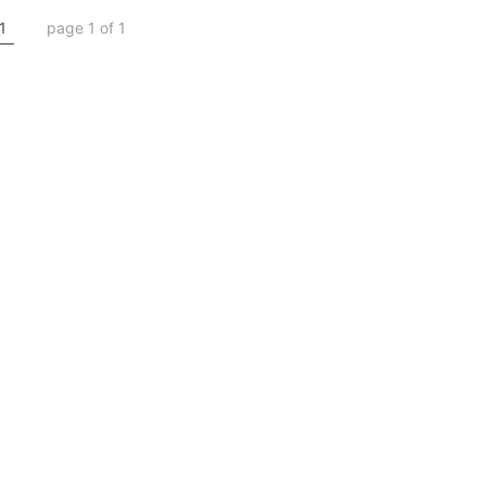
1
page 1 of 1