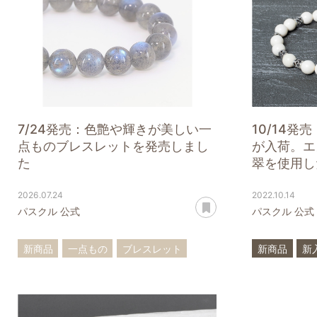
7/24発売：色艶や輝きが美しい一
10/14
点ものブレスレットを発売しまし
が入荷。エ
た
翠を使用した
2026.07.24
2022.10.14
あとで読む
パスクル 公式
パスクル 公式
新商品
一点もの
ブレスレット
新商品
新
アイオライト
ラブラドライト
マンモスア
十勝石
翡翠
翡翠
黒翡