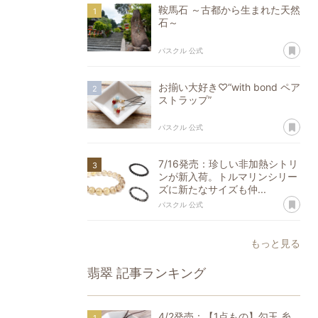
鞍馬石 ～古都から生まれた天然
石～
あ
パスクル 公式
お揃い大好き♡“with bond ペア
ストラップ”
あ
パスクル 公式
7/16発売：珍しい非加熱シトリ
ンが新入荷。トルマリンシリー
ズに新たなサイズも仲...
あ
パスクル 公式
もっと見る
翡翠
記事ランキング
4/2発売：【1点もの】勾玉 糸