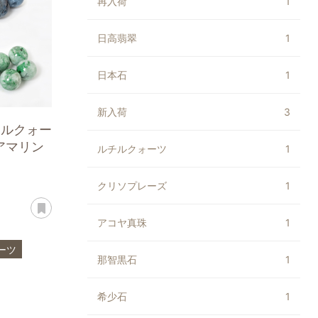
再入荷
1
日高翡翠
1
日本石
1
新入荷
3
チルクォー
アマリン
ルチルクォーツ
1
クリソプレーズ
1
あとで読む
アコヤ真珠
1
ーツ
那智黒石
1
ズ
翡翠
希少石
1