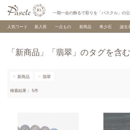
一期一会の飾るで彩りを「パスクル」の公
人気ワード
新入荷
一点もの
新商品
希少石
誕生
「新商品」「翡翠」のタグを含
新商品
翡翠
検索結果： 5件