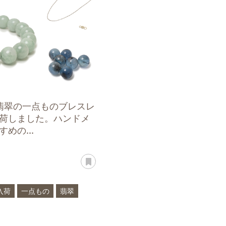
：翡翠の一点ものブレスレ
荷しました。ハンドメ
めの...
あとで読む
入荷
一点もの
翡翠
ン
誕生石
ハンドメイド