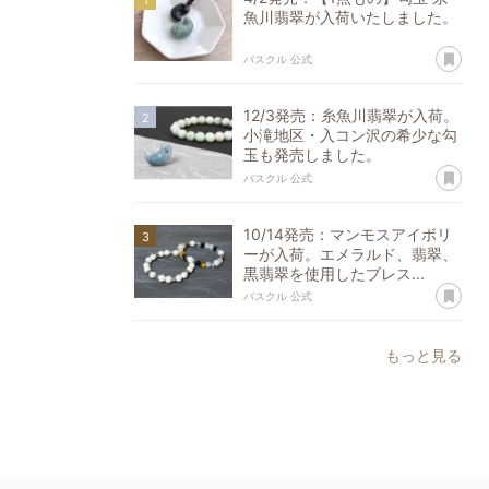
魚川翡翠が入荷いたしました。
あ
パスクル 公式
12/3発売：糸魚川翡翠が入荷。
小滝地区・入コン沢の希少な勾
玉も発売しました。
あ
パスクル 公式
10/14発売：マンモスアイボリ
ーが入荷。エメラルド、翡翠、
黒翡翠を使用したブレス...
あ
パスクル 公式
もっと見る