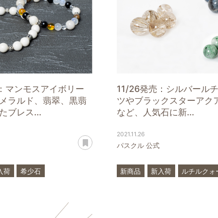
発売：マンモスアイボリー
11/26発売：シルバール
メラルド、翡翠、黒翡
ツやブラックスターアク
ブレス...
など、人気石に新...
2021.11.26
あとで読む
パスクル 公式
入荷
希少石
新商品
新入荷
ルチルクォ
イボリー
エメラルド
アクアマリン
クリソプレー
翠
アコヤ真珠
ハンドメイド