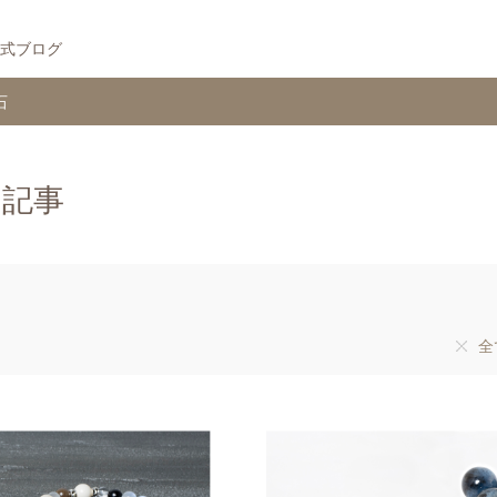
式ブログ
石
む記事
全