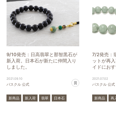
9/10発売：日高翡翠と那智黒石が
7/2発売
新入荷。日本石が新たに仲間入り
ットが再入
しました。
イドにおすす
2021.09.10
2021.07.02
あとで読む
パスクル 公式
パスクル 公式
新商品
新入荷
翡翠
日本石
新商品
再
日高翡翠
那智黒石
アクアマリ