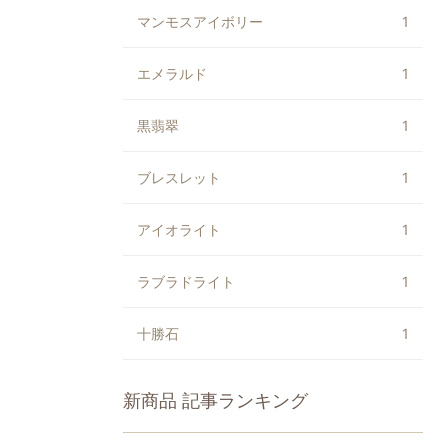
マンモスアイボリー
1
エメラルド
1
黒翡翠
1
ブレスレット
1
アイオライト
1
ラブラドライト
1
十勝石
1
新商品
記事ランキング