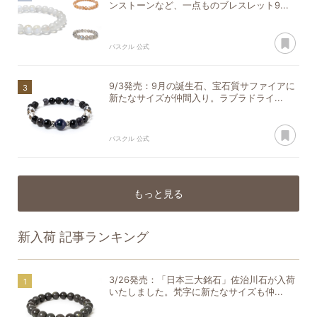
ンストーンなど、一点ものブレスレット9...
あ
パスクル 公式
9/3発売：9月の誕生石、宝石質サファイアに
新たなサイズが仲間入り。ラブラドライ...
あ
パスクル 公式
もっと見る
新入荷
記事ランキング
3/26発売：「日本三大銘石」佐治川石が入荷
いたしました。梵字に新たなサイズも仲...