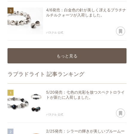
4/6発売：白金色の針が美しく冴えるプラチナ
ルチルクォーツが入荷しました。
あ
パスクル 公式
もっと見る
ラブラドライト
記事ランキング
5/20発売：七色の光彩を放つスペクトロライ
トが新たに入荷しました。
あ
パスクル 公式
2/25発売：シラーの輝きが美しいブルームー