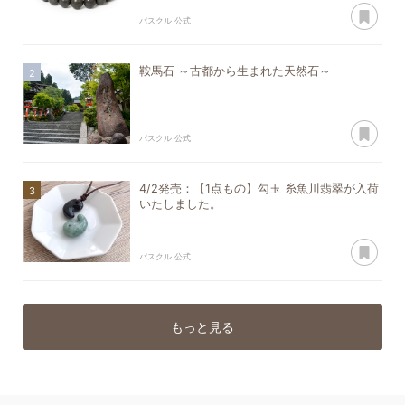
あ
パスクル 公式
鞍馬石 ～古都から生まれた天然石～
あ
パスクル 公式
4/2発売：【1点もの】勾玉 糸魚川翡翠が入荷
いたしました。
あ
パスクル 公式
もっと見る