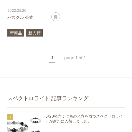
2022.05.20
あとで読む
パスクル 公式
新商品
新入荷
希少石
スペクトロライト
1
page 1 of 1
ラブラドライト
プラチナルチルクォーツ
アコヤ真珠
スペクトロライト
記事ランキング
5/20発売：七色の光彩を放つスペクトロライ
トが新たに入荷しました。