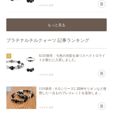
あ
パスクル 公式
もっと見る
プラチナルチルクォーツ
記事ランキング
5/20発売：七色の光彩を放つスペクトロライ
トが新たに入荷しました。
あ
パスクル 公式
11/5発売：X.Gシリーズに四神モリオンなど使
用した一点ものブレスレットを追加しま...
あ
パスクル 公式