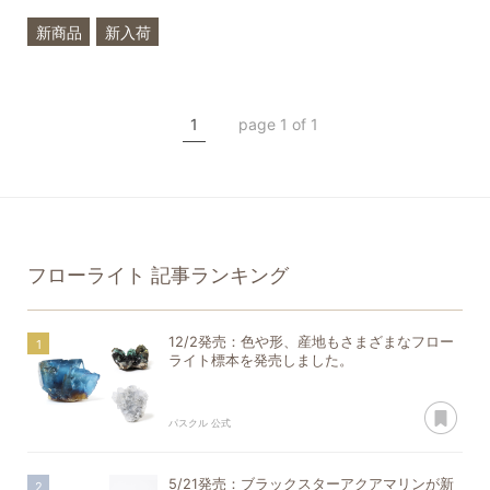
新商品
新入荷
希少石
3月
誕生石
アクアマリン
1
page 1 of 1
フローライト
一点もの
フローライト
記事ランキング
12/2発売：色や形、産地もさまざまなフロー
ライト標本を発売しました。
あ
パスクル 公式
5/21発売：ブラックスターアクアマリンが新