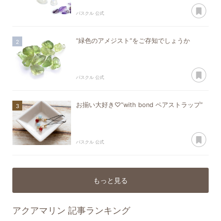
あ
パスクル 公式
“緑色のアメジスト”をご存知でしょうか
あ
パスクル 公式
お揃い大好き♡“with bond ペアストラップ”
あ
パスクル 公式
もっと見る
アクアマリン
記事ランキング