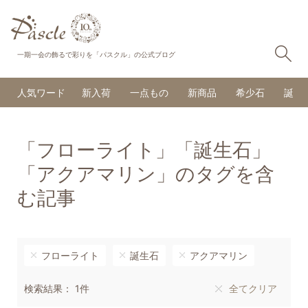
検
一期一会の飾るで彩りを「パスクル」の公式ブログ
人気ワード
新入荷
一点もの
新商品
希少石
誕生
「フローライト」「誕生石」
「アクアマリン」のタグを含
む記事
フローライト
誕生石
アクアマリン
検索結果： 1件
全てクリア