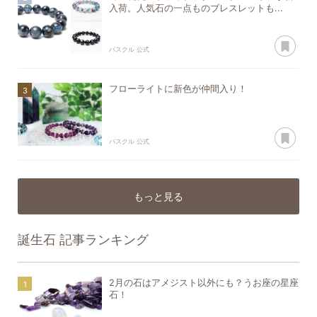
入荷。人気石の一点ものブレスレットも...
あ
パスクル 公式
フローライトに新色が仲間入り！
あ
パスクル 公式
もっと見る
誕生石
記事ランキング
2月の石はアメジスト以外にも？うお座の星座
石！