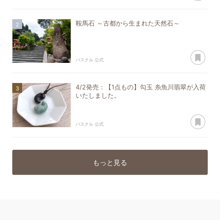
鞍馬石 ～古都から生まれた天然石～
あ
パスクル 公式
4/2発売：【1点もの】勾玉 糸魚川翡翠が入荷
いたしました。
あ
パスクル 公式
もっと見る