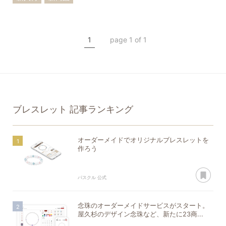
一点もの
ブレスレット
クリソコラ
1
page 1 of 1
ローズクォーツ
クンツァイト
サファイア
ブレスレット
記事ランキング
オーダーメイドでオリジナルブレスレットを
作ろう
あ
パスクル 公式
念珠のオーダーメイドサービスがスタート。
屋久杉のデザイン念珠など、新たに23商...