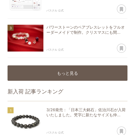
あ
パスクル 公式
パワーストーンのペアブレスレットをフルオ
ーダーメイドで制作。クリスマスにも間...
あ
パスクル 公式
もっと見る
新入荷
記事ランキング
3/26発売：「日本三大銘石」佐治川石が入荷
いたしました。梵字に新たなサイズも仲...
あ
パスクル 公式