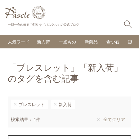
検
一期一会の飾るで彩りを「パスクル」の公式ブログ
人気ワード
新入荷
一点もの
新商品
希少石
誕生
「ブレスレット」「新入荷」
のタグを含む記事
ブレスレット
新入荷
検索結果： 1件
全てクリア