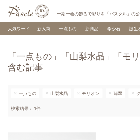
一期一会の飾るで彩りを「パスクル」の公
人気ワード
新入荷
一点もの
新商品
希少石
誕生
「一点もの」「山梨水晶」「モ
含む記事
一点もの
山梨水晶
モリオン
翡翠
検索結果： 1件