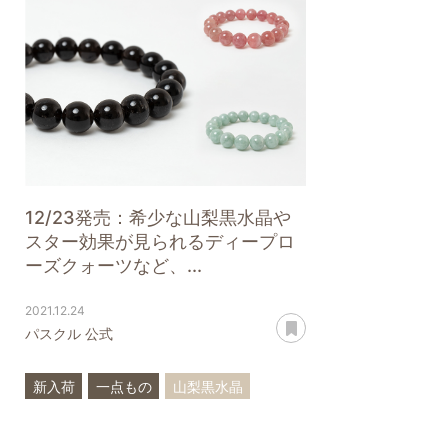
12/23発売：希少な山梨黒水晶や
スター効果が見られるディープロ
ーズクォーツなど、...
2021.12.24
あとで読む
パスクル 公式
新入荷
一点もの
山梨黒水晶
山梨水晶
ディープローズクォーツ