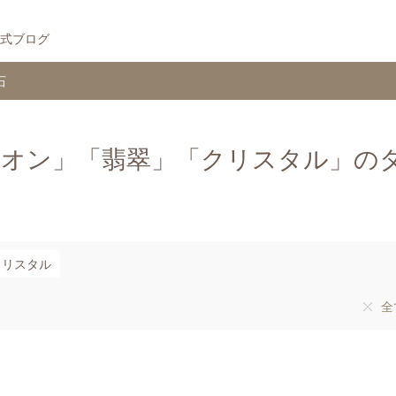
式ブログ
石
リオン」「翡翠」「クリスタル」の
クリスタル
全