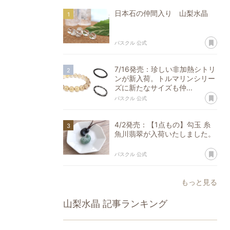
日本石の仲間入り 山梨水晶
あ
パスクル 公式
7/16発売：珍しい非加熱シトリ
ンが新入荷。トルマリンシリー
ズに新たなサイズも仲...
あ
パスクル 公式
4/2発売：【1点もの】勾玉 糸
魚川翡翠が入荷いたしました。
あ
パスクル 公式
もっと見る
山梨水晶
記事ランキング