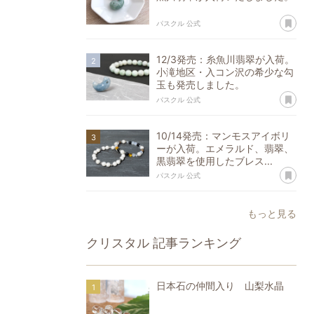
あ
パスクル 公式
12/3発売：糸魚川翡翠が入荷。
小滝地区・入コン沢の希少な勾
玉も発売しました。
あ
パスクル 公式
10/14発売：マンモスアイボリ
ーが入荷。エメラルド、翡翠、
黒翡翠を使用したブレス...
あ
パスクル 公式
もっと見る
クリスタル
記事ランキング
日本石の仲間入り 山梨水晶