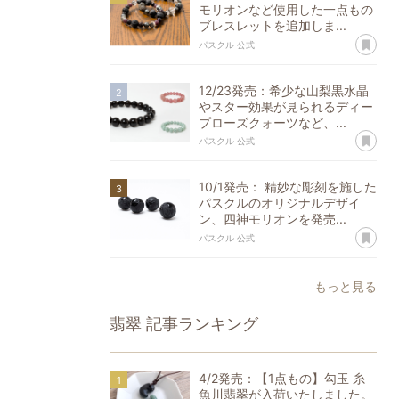
モリオンなど使用した一点もの
ブレスレットを追加しま...
あ
パスクル 公式
12/23発売：希少な山梨黒水晶
やスター効果が見られるディー
プローズクォーツなど、...
あ
パスクル 公式
10/1発売： 精妙な彫刻を施した
パスクルのオリジナルデザイ
ン、四神モリオンを発売...
あ
パスクル 公式
もっと見る
翡翠
記事ランキング
4/2発売：【1点もの】勾玉 糸
魚川翡翠が入荷いたしました。