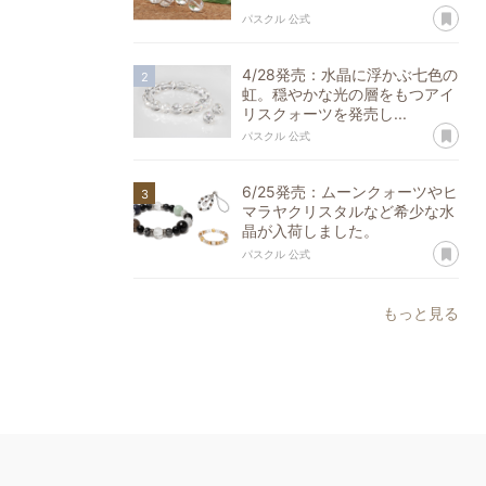
あ
パスクル 公式
4/28発売：水晶に浮かぶ七色の
虹。穏やかな光の層をもつアイ
リスクォーツを発売し...
あ
パスクル 公式
6/25発売：ムーンクォーツやヒ
マラヤクリスタルなど希少な水
晶が入荷しました。
あ
パスクル 公式
もっと見る