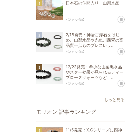
日本石の仲間入り 山梨水晶
あ
パスクル 公式
2/18発売：神居古潭石をはじ
め、山梨水晶や糸魚川翡翠の高
品質一点ものブレスレッ...
あ
パスクル 公式
12/23発売：希少な山梨黒水晶
やスター効果が見られるディー
プローズクォーツなど、...
あ
パスクル 公式
もっと見る
モリオン
記事ランキング
11/5発売：X.Gシリーズに四神