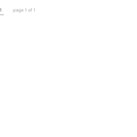
1
page 1 of 1