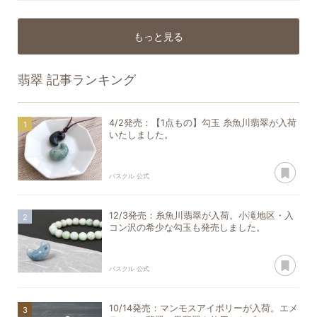
もっと見る
翡翠
記事ランキング
4/2発売：【1点もの】勾玉 糸魚川翡翠が入荷
いたしました。
あ
パスクル 公式
12/3発売：糸魚川翡翠が入荷。小滝地区・入
コン沢の希少な勾玉も発売しました。
あ
パスクル 公式
10/14発売：マンモスアイボリーが入荷。エメ