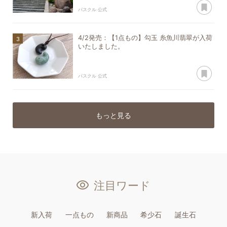
あ
パスクル 公式
4/2発売：【1点もの】勾玉 糸魚川翡翠が入荷
いたしました。
あ
パスクル 公式
もっと見る
注目ワード
新入荷
一点もの
新商品
希少石
誕生石