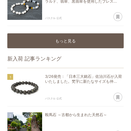
ラルド、翡翠、黒翡翠を使用したブレス...
あ
パスクル 公式
もっと見る
新入荷
記事ランキング
3/26発売：「日本三大銘石」佐治川石が入荷
いたしました。梵字に新たなサイズも仲...
あ
パスクル 公式
鞍馬石 ～古都から生まれた天然石～