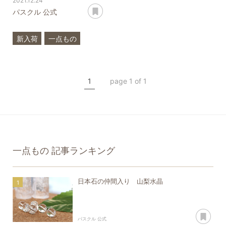
2021.12.24
あとで読む
パスクル 公式
新入荷
一点もの
山梨黒水晶
山梨水晶
ディープローズクォーツ
1
page 1 of 1
翡翠
モリオン
クリスタル
一点もの
記事ランキング
日本石の仲間入り 山梨水晶
あ
パスクル 公式