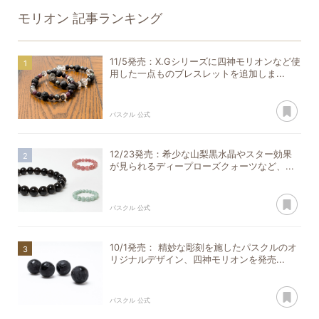
モリオン
記事ランキング
11/5発売：X.Gシリーズに四神モリオンなど使
用した一点ものブレスレットを追加しま...
あ
パスクル 公式
12/23発売：希少な山梨黒水晶やスター効果
が見られるディープローズクォーツなど、...
あ
パスクル 公式
10/1発売： 精妙な彫刻を施したパスクルのオ
リジナルデザイン、四神モリオンを発売...
あ
パスクル 公式