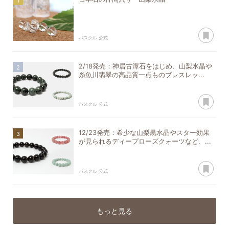
あ
パスクル 公式
2/18発売：神居古潭石をはじめ、山梨水晶や
糸魚川翡翠の高品質一点ものブレスレッ...
あ
パスクル 公式
12/23発売：希少な山梨黒水晶やスター効果
が見られるディープローズクォーツなど、...
あ
パスクル 公式
もっと見る