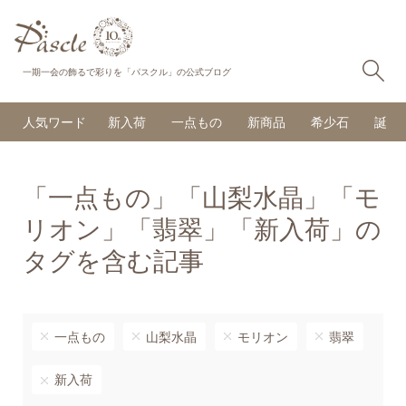
検
一期一会の飾るで彩りを「パスクル」の公式ブログ
人気ワード
新入荷
一点もの
新商品
希少石
誕生
「一点もの」「山梨水晶」「モ
リオン」「翡翠」「新入荷」の
タグを含む記事
一点もの
山梨水晶
モリオン
翡翠
新入荷