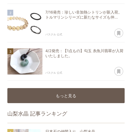
7/16発売：珍しい非加熱シトリンが新入荷。
トルマリンシリーズに新たなサイズも仲...
あ
パスクル 公式
4/2発売：【1点もの】勾玉 糸魚川翡翠が入荷
いたしました。
あ
パスクル 公式
もっと見る
山梨水晶
記事ランキング
日本石の仲間入り 山梨水晶