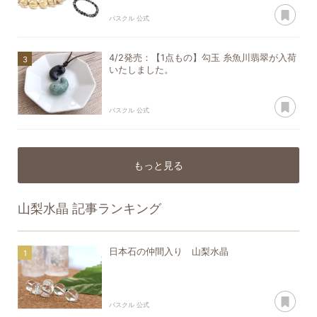
あ
パスクル 公式
4/2発売：【1点もの】勾玉 糸魚川翡翠が入荷
いたしました。
あ
パスクル 公式
もっと見る
山梨水晶
記事ランキング
日本石の仲間入り 山梨水晶
あ
パスクル 公式