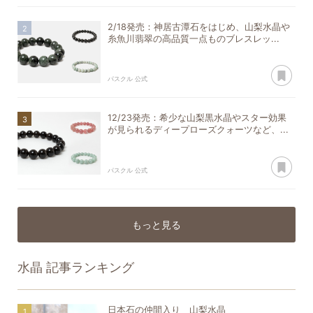
2/18発売：神居古潭石をはじめ、山梨水晶や
糸魚川翡翠の高品質一点ものブレスレッ...
あ
パスクル 公式
12/23発売：希少な山梨黒水晶やスター効果
が見られるディープローズクォーツなど、...
あ
パスクル 公式
もっと見る
水晶
記事ランキング
日本石の仲間入り 山梨水晶