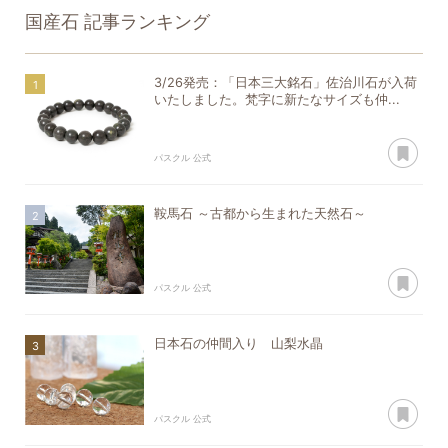
国産石
記事ランキング
3/26発売：「日本三大銘石」佐治川石が入荷
いたしました。梵字に新たなサイズも仲...
あ
パスクル 公式
鞍馬石 ～古都から生まれた天然石～
あ
パスクル 公式
日本石の仲間入り 山梨水晶
あ
パスクル 公式