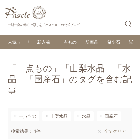
検
一期一会の飾るで彩りを「パスクル」の公式ブログ
人気ワード
新入荷
一点もの
新商品
希少石
誕生
「一点もの」「山梨水晶」「水
晶」「国産石」のタグを含む記
事
一点もの
山梨水晶
水晶
国産石
検索結果： 1件
全てクリア