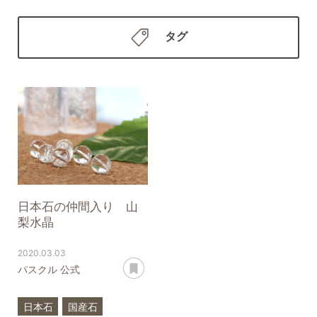
タグ
日本石の仲間入り 山
梨水晶
2020.03.03
あとで読む
パスクル 公式
日本石
国産石