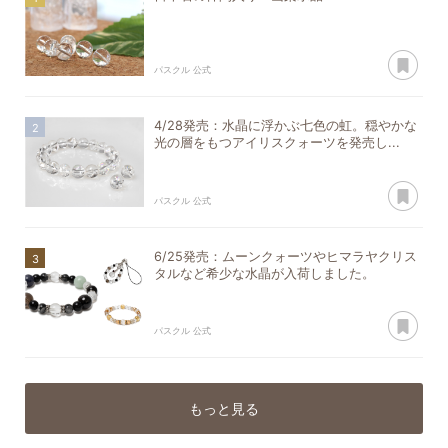
あ
パスクル 公式
4/28発売：水晶に浮かぶ七色の虹。穏やかな
光の層をもつアイリスクォーツを発売し...
あ
パスクル 公式
6/25発売：ムーンクォーツやヒマラヤクリス
タルなど希少な水晶が入荷しました。
あ
パスクル 公式
もっと見る