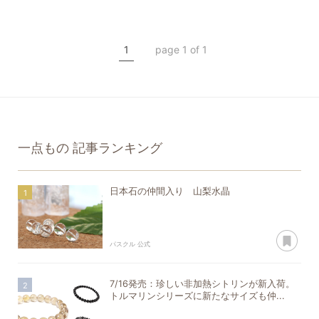
山梨水晶
水晶
希少石
クリスタル
1
page 1 of 1
一点もの
一点もの
記事ランキング
日本石の仲間入り 山梨水晶
あ
パスクル 公式
7/16発売：珍しい非加熱シトリンが新入荷。
トルマリンシリーズに新たなサイズも仲...