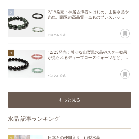
2/18発売：神居古潭石をはじめ、山梨水晶や
糸魚川翡翠の高品質一点ものブレスレッ...
あ
パスクル 公式
12/23発売：希少な山梨黒水晶やスター効果
が見られるディープローズクォーツなど、...
あ
パスクル 公式
もっと見る
水晶
記事ランキング
日本石の仲間入り 山梨水晶