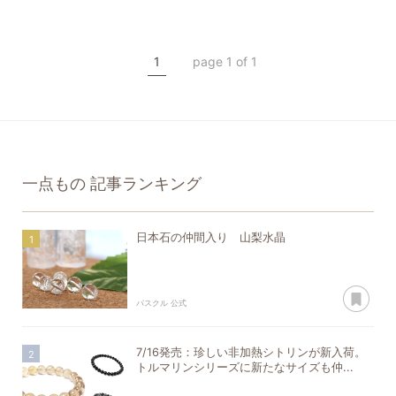
山梨水晶
水晶
希少石
クリスタル
1
page 1 of 1
一点もの
一点もの
記事ランキング
日本石の仲間入り 山梨水晶
あ
パスクル 公式
7/16発売：珍しい非加熱シトリンが新入荷。
トルマリンシリーズに新たなサイズも仲...