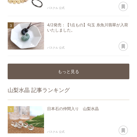
あ
パスクル 公式
4/2発売：【1点もの】勾玉 糸魚川翡翠が入荷
いたしました。
あ
パスクル 公式
もっと見る
山梨水晶
記事ランキング
日本石の仲間入り 山梨水晶
あ
パスクル 公式