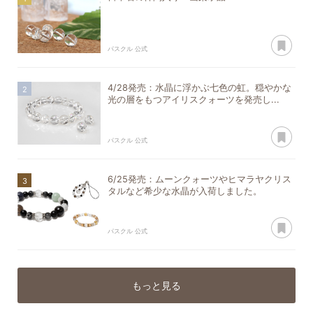
あ
パスクル 公式
4/28発売：水晶に浮かぶ七色の虹。穏やかな
光の層をもつアイリスクォーツを発売し...
あ
パスクル 公式
6/25発売：ムーンクォーツやヒマラヤクリス
タルなど希少な水晶が入荷しました。
あ
パスクル 公式
もっと見る