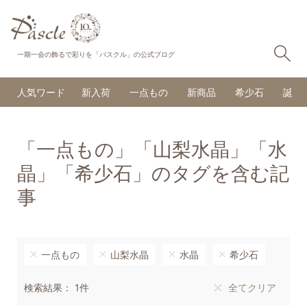
検
一期一会の飾るで彩りを「パスクル」の公式ブログ
人気ワード
新入荷
一点もの
新商品
希少石
誕生
「一点もの」「山梨水晶」「水
晶」「希少石」のタグを含む記
事
一点もの
山梨水晶
水晶
希少石
検索結果： 1件
全てクリア