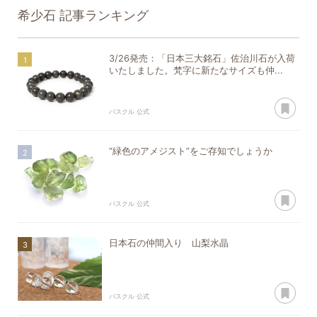
希少石
記事ランキング
3/26発売：「日本三大銘石」佐治川石が入荷
いたしました。梵字に新たなサイズも仲...
あ
パスクル 公式
“緑色のアメジスト”をご存知でしょうか
あ
パスクル 公式
日本石の仲間入り 山梨水晶
あ
パスクル 公式