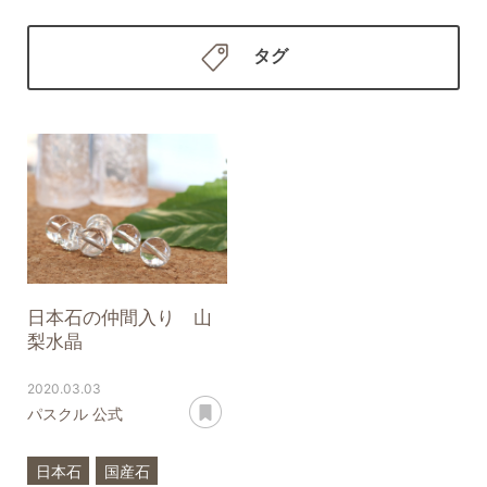
タグ
日本石の仲間入り 山
梨水晶
2020.03.03
あとで読む
パスクル 公式
日本石
国産石