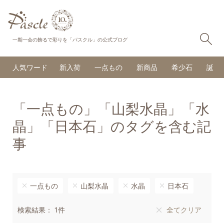
検
一期一会の飾るで彩りを「パスクル」の公式ブログ
人気ワード
新入荷
一点もの
新商品
希少石
誕生
「一点もの」「山梨水晶」「水
晶」「日本石」のタグを含む記
事
一点もの
山梨水晶
水晶
日本石
検索結果： 1件
全てクリア