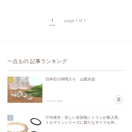
山梨水晶
水晶
希少石
クリスタル
1
page 1 of 1
一点もの
一点もの
記事ランキング
日本石の仲間入り 山梨水晶
あ
パスクル 公式
7/16発売：珍しい非加熱シトリンが新入荷。
トルマリンシリーズに新たなサイズも仲...