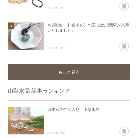
あ
パスクル 公式
4/2発売：【1点もの】勾玉 糸魚川翡翠が入荷
いたしました。
あ
パスクル 公式
もっと見る
山梨水晶
記事ランキング
日本石の仲間入り 山梨水晶
あ
パスクル 公式