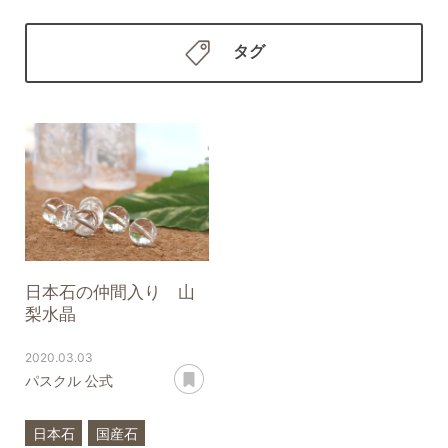
タグ
日本石の仲間入り 山
梨水晶
2020.03.03
あとで読む
パスクル 公式
日本石
国産石