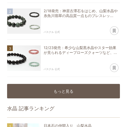
2/18発売：神居古潭石をはじめ、山梨水晶や
糸魚川翡翠の高品質一点ものブレスレッ...
あ
パスクル 公式
12/23発売：希少な山梨黒水晶やスター効果
が見られるディープローズクォーツなど、...
あ
パスクル 公式
もっと見る
水晶
記事ランキング
日本石の仲間入り 山梨水晶