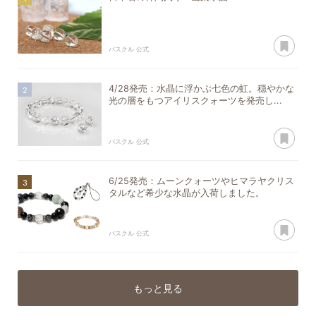
あ
パスクル 公式
4/28発売：水晶に浮かぶ七色の虹。穏やかな
光の層をもつアイリスクォーツを発売し...
あ
パスクル 公式
6/25発売：ムーンクォーツやヒマラヤクリス
タルなど希少な水晶が入荷しました。
あ
パスクル 公式
もっと見る