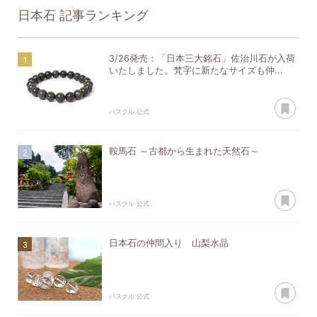
日本石
記事ランキング
3/26発売：「日本三大銘石」佐治川石が入荷
いたしました。梵字に新たなサイズも仲...
あ
パスクル 公式
鞍馬石 ～古都から生まれた天然石～
あ
パスクル 公式
日本石の仲間入り 山梨水晶
あ
パスクル 公式