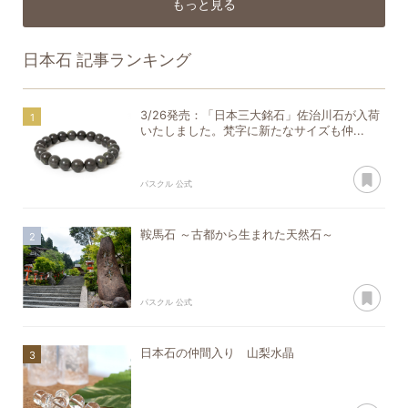
もっと見る
日本石
記事ランキング
3/26発売：「日本三大銘石」佐治川石が入荷
いたしました。梵字に新たなサイズも仲...
あ
パスクル 公式
鞍馬石 ～古都から生まれた天然石～
あ
パスクル 公式
日本石の仲間入り 山梨水晶
あ