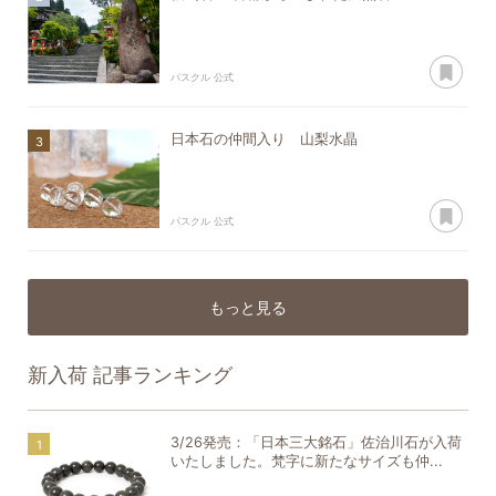
あ
パスクル 公式
日本石の仲間入り 山梨水晶
あ
パスクル 公式
もっと見る
新入荷
記事ランキング
3/26発売：「日本三大銘石」佐治川石が入荷
いたしました。梵字に新たなサイズも仲...