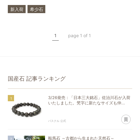
新入荷
希少石
日本石
国産石
神居古潭石
1
page 1 of 1
国産石
記事ランキング
3/26発売：「日本三大銘石」佐治川石が入荷
いたしました。梵字に新たなサイズも仲...
あ
パスクル 公式
鞍馬石 ～古都から生まれた天然石～