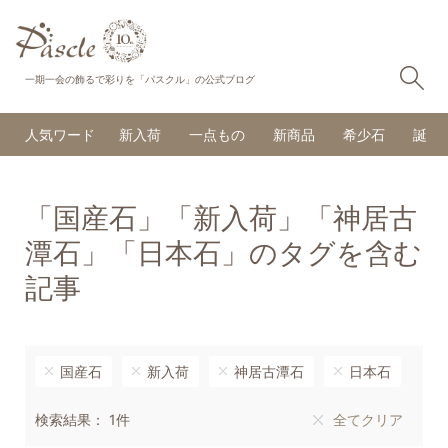
検
一期一会の飾るで彩りを「パスクル」の公式ブログ
人気ワード
新入荷
一点もの
新商品
希少石
誕生
「国産石」「新入荷」「神居古
潭石」「日本石」のタグを含む
記事
国産石
新入荷
神居古潭石
日本石
検索結果： 1件
全てクリア