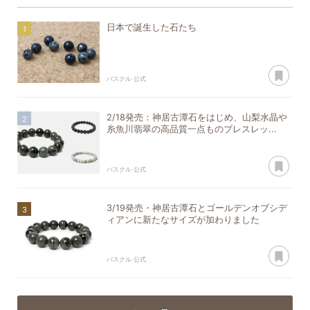
日本で誕生した石たち
あ
パスクル 公式
2/18発売：神居古潭石をはじめ、山梨水晶や
糸魚川翡翠の高品質一点ものブレスレッ...
あ
パスクル 公式
3/19発売・神居古潭石とゴールデンオブシデ
ィアンに新たなサイズが加わりました
あ
パスクル 公式