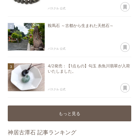
あ
パスクル 公式
鞍馬石 ～古都から生まれた天然石～
あ
パスクル 公式
4/2発売：【1点もの】勾玉 糸魚川翡翠が入荷
いたしました。
あ
パスクル 公式
もっと見る
神居古潭石
記事ランキング