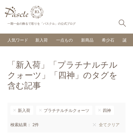
検
一期一会の飾るで彩りを「パスクル」の公式ブログ
人気ワード
新入荷
一点もの
新商品
希少石
誕生
「新入荷」「プラチナルチル
クォーツ」「四神」のタグを
含む記事
新入荷
プラチナルチルクォーツ
四神
検索結果： 2件
全てクリア