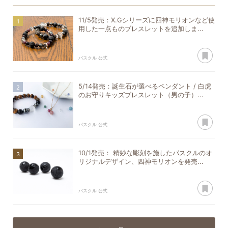
11/5発売：X.Gシリーズに四神モリオンなど使
用した一点ものブレスレットを追加しま...
あ
パスクル 公式
5/14発売：誕生石が選べるペンダント / 白虎
のお守りキッズブレスレット（男の子）...
あ
パスクル 公式
10/1発売： 精妙な彫刻を施したパスクルのオ
リジナルデザイン、四神モリオンを発売...
あ
パスクル 公式