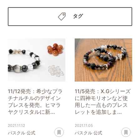
タグ
11/12発売：希少なプラ
11/5発売：X.Gシリーズ
チナルチルのデザイン
に四神モリオンなど使
ブレスを発売。ヒマラ
用した一点ものブレス
ヤクリスタルに新...
レットを追加しま...
2021.11.12
2021.11.05
あとで読む
あ
パスクル 公式
パスクル 公式