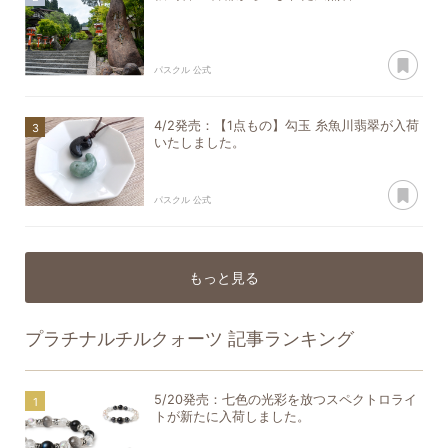
あ
パスクル 公式
4/2発売：【1点もの】勾玉 糸魚川翡翠が入荷
いたしました。
あ
パスクル 公式
もっと見る
プラチナルチルクォーツ
記事ランキング
5/20発売：七色の光彩を放つスペクトロライ
トが新たに入荷しました。