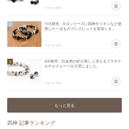
あ
パスクル 公式
11/5発売：X.Gシリーズに四神モリオンなど使
用した一点ものブレスレットを追加しま...
あ
パスクル 公式
4/6発売：白金色の針が美しく冴えるプラチナ
ルチルクォーツが入荷しました。
あ
パスクル 公式
もっと見る
四神
記事ランキング