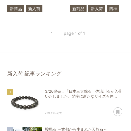
新商品
新入荷
新商品
新入荷
四神
プラチナルチルクォーツ
モリオン
四神
クリスタル
プラチナルチルクォーツ
1
page 1 of 1
オレンジタイガーアイ
一点もの
X.G
ヒマラヤクリスタル
新入荷
記事ランキング
3/26発売：「日本三大銘石」佐治川石が入荷
いたしました。梵字に新たなサイズも仲...
あ
パスクル 公式
鞍馬石 ～古都から生まれた天然石～