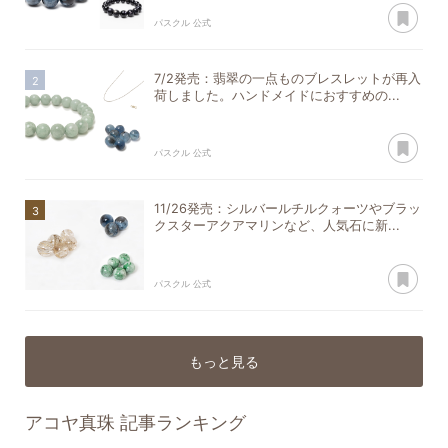
あ
パスクル 公式
7/2発売：翡翠の一点ものブレスレットが再入
荷しました。ハンドメイドにおすすめの...
あ
パスクル 公式
11/26発売：シルバールチルクォーツやブラッ
クスターアクアマリンなど、人気石に新...
あ
パスクル 公式
もっと見る
アコヤ真珠
記事ランキング