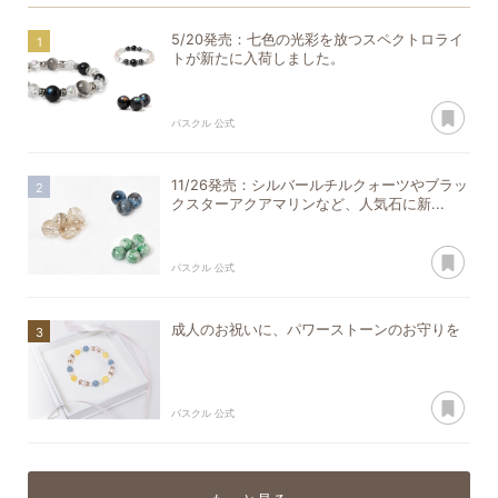
5/20発売：七色の光彩を放つスペクトロライ
トが新たに入荷しました。
あ
パスクル 公式
11/26発売：シルバールチルクォーツやブラッ
クスターアクアマリンなど、人気石に新...
あ
パスクル 公式
成人のお祝いに、パワーストーンのお守りを
あ
パスクル 公式