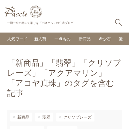
検
一期一会の飾るで彩りを「パスクル」の公式ブログ
人気ワード
新入荷
一点もの
新商品
希少石
誕生
「新商品」「翡翠」「クリソプ
レーズ」「アクアマリン」
「アコヤ真珠」のタグを含む
記事
新商品
翡翠
クリソプレーズ