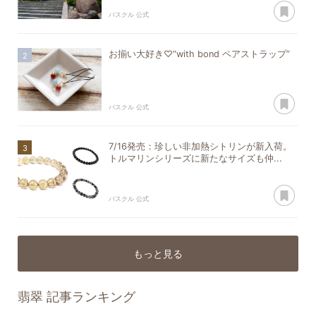
あ
パスクル 公式
お揃い大好き♡“with bond ペアストラップ”
あ
パスクル 公式
7/16発売：珍しい非加熱シトリンが新入荷。
トルマリンシリーズに新たなサイズも仲...
あ
パスクル 公式
もっと見る
翡翠
記事ランキング