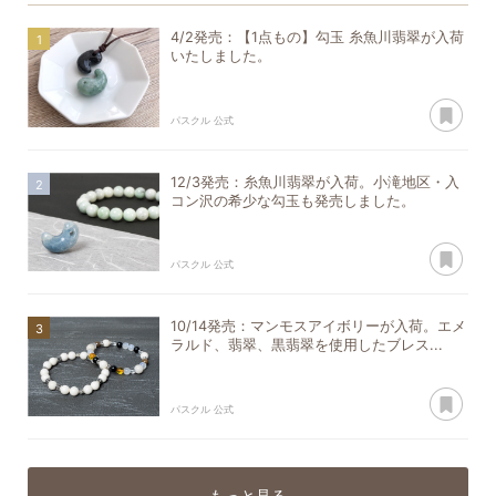
4/2発売：【1点もの】勾玉 糸魚川翡翠が入荷
いたしました。
あ
パスクル 公式
12/3発売：糸魚川翡翠が入荷。小滝地区・入
コン沢の希少な勾玉も発売しました。
あ
パスクル 公式
10/14発売：マンモスアイボリーが入荷。エメ
ラルド、翡翠、黒翡翠を使用したブレス...
あ
パスクル 公式
もっと見る