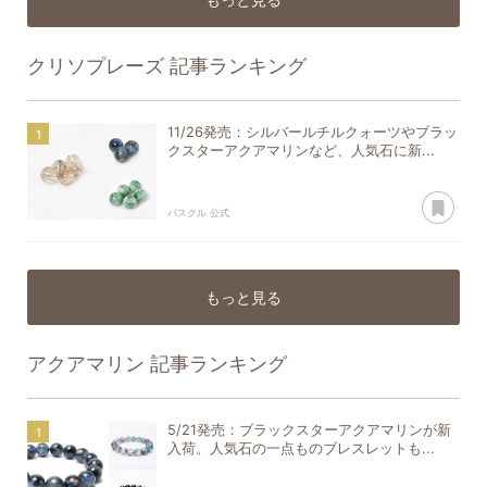
クリソプレーズ
記事ランキング
11/26発売：シルバールチルクォーツやブラッ
クスターアクアマリンなど、人気石に新...
あ
パスクル 公式
もっと見る
アクアマリン
記事ランキング
5/21発売：ブラックスターアクアマリンが新
入荷。人気石の一点ものブレスレットも...