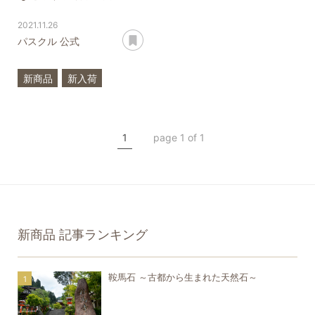
2021.11.26
あとで読む
パスクル 公式
新商品
新入荷
ルチルクォーツ
アクアマリン
1
page 1 of 1
クリソプレーズ
翡翠
アコヤ真珠
ハンドメイド
新商品
記事ランキング
鞍馬石 ～古都から生まれた天然石～