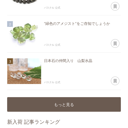
あ
パスクル 公式
“緑色のアメジスト”をご存知でしょうか
あ
パスクル 公式
日本石の仲間入り 山梨水晶
あ
パスクル 公式
もっと見る
新入荷
記事ランキング