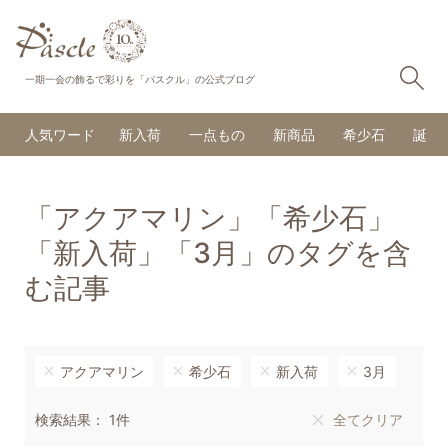
検
一期一会の飾るで彩りを「パスクル」の公式ブログ
人気ワード
新入荷
一点もの
新商品
希少石
誕生
「アクアマリン」「希少石」
「新入荷」「3月」のタグを含
む記事
アクアマリン
希少石
新入荷
3月
検索結果： 1件
全てクリア