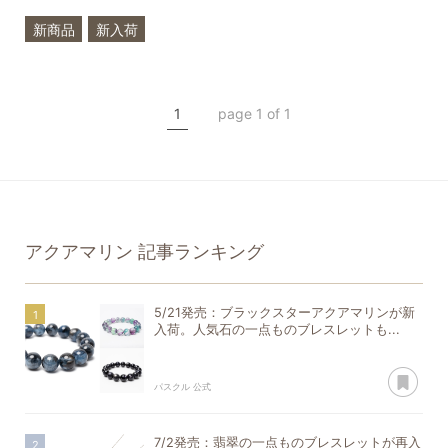
新商品
新入荷
希少石
3月
誕生石
アクアマリン
1
page 1 of 1
フローライト
一点もの
アクアマリン
記事ランキング
5/21発売：ブラックスターアクアマリンが新
入荷。人気石の一点ものブレスレットも...
あ
パスクル 公式
7/2発売：翡翠の一点ものブレスレットが再入