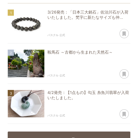
3/26発売：「日本三大銘石」佐治川石が入荷
いたしました。梵字に新たなサイズも仲...
あ
パスクル 公式
鞍馬石 ～古都から生まれた天然石～
あ
パスクル 公式
4/2発売：【1点もの】勾玉 糸魚川翡翠が入荷
いたしました。
あ
パスクル 公式