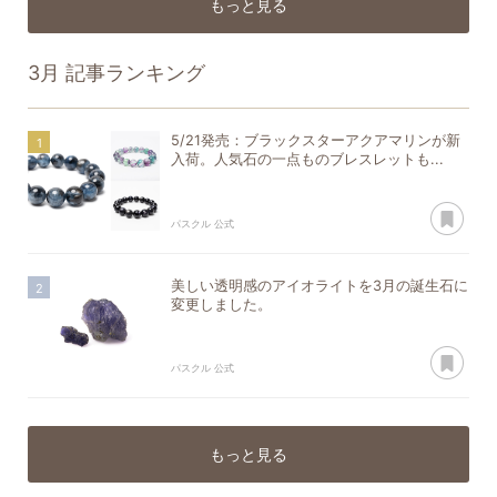
もっと見る
3月
記事ランキング
5/21発売：ブラックスターアクアマリンが新
入荷。人気石の一点ものブレスレットも...
あ
パスクル 公式
美しい透明感のアイオライトを3月の誕生石に
変更しました。
あ
パスクル 公式
もっと見る