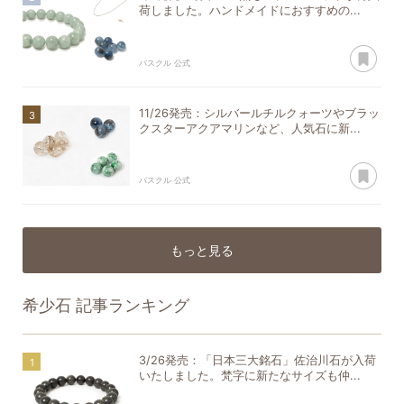
荷しました。ハンドメイドにおすすめの...
あ
パスクル 公式
11/26発売：シルバールチルクォーツやブラッ
クスターアクアマリンなど、人気石に新...
あ
パスクル 公式
もっと見る
希少石
記事ランキング
3/26発売：「日本三大銘石」佐治川石が入荷
いたしました。梵字に新たなサイズも仲...