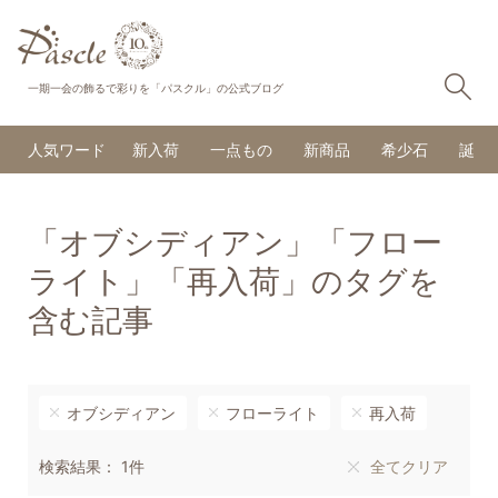
検
一期一会の飾るで彩りを「パスクル」の公式ブログ
人気ワード
新入荷
一点もの
新商品
希少石
誕生
「オブシディアン」「フロー
ライト」「再入荷」のタグを
含む記事
オブシディアン
フローライト
再入荷
検索結果： 1件
全てクリア