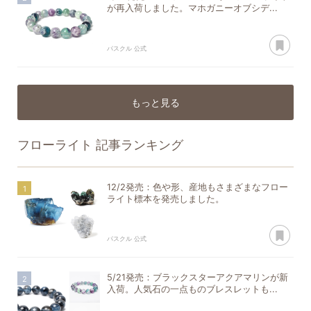
が再入荷しました。マホガニーオブシデ...
あ
パスクル 公式
もっと見る
フローライト
記事ランキング
12/2発売：色や形、産地もさまざまなフロー
ライト標本を発売しました。
あ
パスクル 公式
5/21発売：ブラックスターアクアマリンが新
入荷。人気石の一点ものブレスレットも...