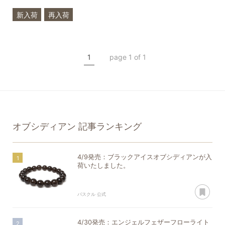
新入荷
再入荷
フローライト
オブシディアン
1
page 1 of 1
一点もの
オブシディアン
記事ランキング
4/9発売：ブラックアイスオブシディアンが入
荷いたしました。
あ
パスクル 公式
4/30発売：エンジェルフェザーフローライト