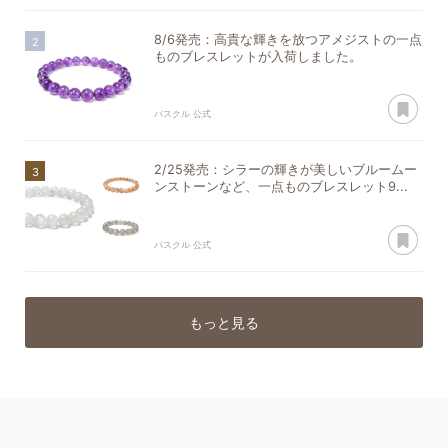
8/6発売：高貴な輝きを放つアメジストの一点
ものブレスレットが入荷しました。
あ
パスクル 公式
2/25発売：シラーの輝きが美しいブルームー
ンストーンなど、一点ものブレスレット9...
あ
パスクル 公式
もっと見る