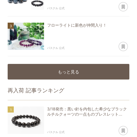
あ
パスクル 公式
フローライトに新色が仲間入り！
あ
パスクル 公式
もっと見る
再入荷
記事ランキング
3/18発売：黒い針を内包した希少なブラック
ルチルクォーツの一点ものブレスレット...
あ
パスクル 公式