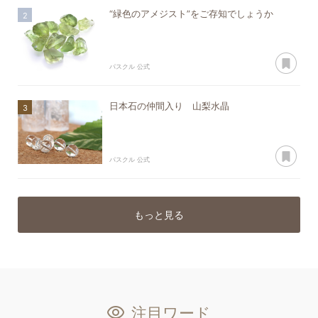
“緑色のアメジスト”をご存知でしょうか
あ
パスクル 公式
日本石の仲間入り 山梨水晶
あ
パスクル 公式
もっと見る
注目ワード