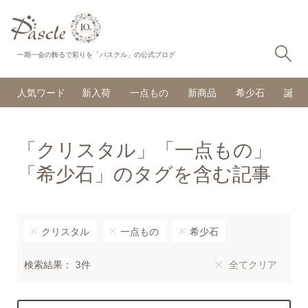
検
一期一会の飾るで彩りを「パスクル」の公式ブログ
人気ワード
新入荷
一点もの
新商品
希少石
誕生
「クリスタル」「一点もの」
「希少石」のタグを含む記事
クリスタル
一点もの
希少石
検索結果： 3件
全てクリア