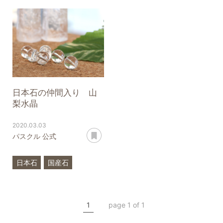
モリオン
クリスタル
日本石
山梨水晶
プラチナルチルクォーツ
一点もの
クリスタル
一点もの
X.G
4月
誕生石
日本石の仲間入り 山
梨水晶
2020.03.03
あとで読む
パスクル 公式
日本石
国産石
山梨水晶
水晶
希少石
クリスタル
1
page 1 of 1
一点もの