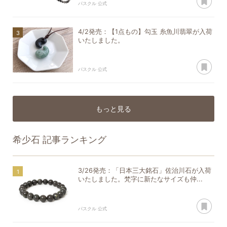
パスクル 公式
4/2発売：【1点もの】勾玉 糸魚川翡翠が入荷
いたしました。
あ
パスクル 公式
もっと見る
希少石
記事ランキング
3/26発売：「日本三大銘石」佐治川石が入荷
いたしました。梵字に新たなサイズも仲...
あ
パスクル 公式