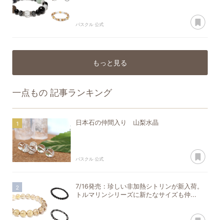
あ
パスクル 公式
もっと見る
一点もの
記事ランキング
日本石の仲間入り 山梨水晶
あ
パスクル 公式
7/16発売：珍しい非加熱シトリンが新入荷。
トルマリンシリーズに新たなサイズも仲...
あ