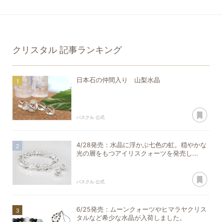
クリスタル
記事ランキング
日本石の仲間入り 山梨水晶
あ
パスクル 公式
4/28発売：水晶に浮かぶ七色の虹。穏やかな
光の層をもつアイリスクォーツを発売し...
あ
パスクル 公式
6/25発売：ムーンクォーツやヒマラヤクリス
タルなど希少な水晶が入荷しました。