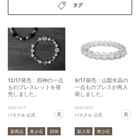
タグ
12/17発売：四神の一点
9/17発売：山梨水晶の
ものブレスレットを発
一点ものブレスが再入
売しました。
荷しました。
2021.12.17
2021.09.17
あとで読む
あ
パスクル 公式
パスクル 公式
新商品
希少石
四神
新入荷
希少石