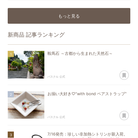
もっと見る
新商品
記事ランキング
鞍馬石 ～古都から生まれた天然石～
あ
パスクル 公式
お揃い大好き♡“with bond ペアストラップ”
あ
パスクル 公式
7/16発売：珍しい非加熱シトリンが新入荷。