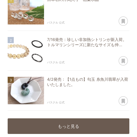
あ
パスクル 公式
7/16発売：珍しい非加熱シトリンが新入荷。
トルマリンシリーズに新たなサイズも仲...
あ
パスクル 公式
4/2発売：【1点もの】勾玉 糸魚川翡翠が入荷
いたしました。
あ
パスクル 公式
もっと見る