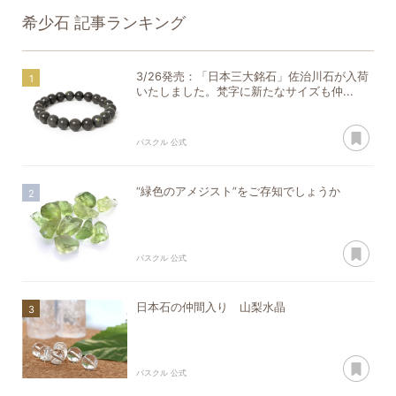
希少石
記事ランキング
3/26発売：「日本三大銘石」佐治川石が入荷
いたしました。梵字に新たなサイズも仲...
あ
パスクル 公式
“緑色のアメジスト”をご存知でしょうか
あ
パスクル 公式
日本石の仲間入り 山梨水晶
あ
パスクル 公式