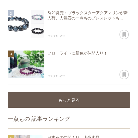
5/21発売：ブラックスターアクアマリンが新
入荷。人気石の一点ものブレスレットも...
あ
パスクル 公式
フローライトに新色が仲間入り！
あ
パスクル 公式
もっと見る
一点もの
記事ランキング
日本石の仲間入り 山梨水晶