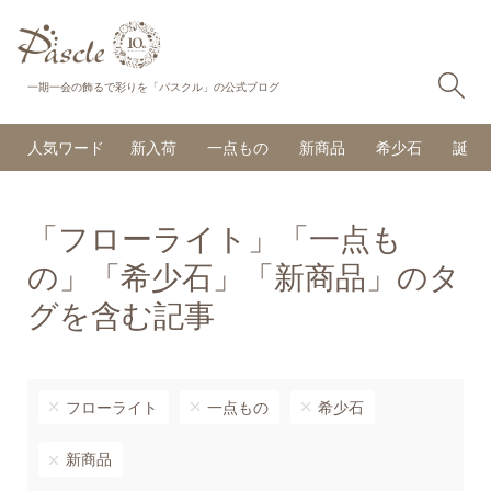
検
一期一会の飾るで彩りを「パスクル」の公式ブログ
人気ワード
新入荷
一点もの
新商品
希少石
誕生
「フローライト」「一点も
の」「希少石」「新商品」のタ
グを含む記事
フローライト
一点もの
希少石
新商品