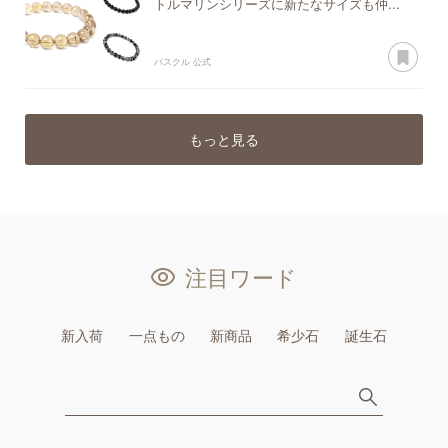
トルマリンシリーズに新たなサイズも仲...
あ
パスクル 公式
もっと見る
注目ワード
新入荷
一点もの
新商品
希少石
誕生石