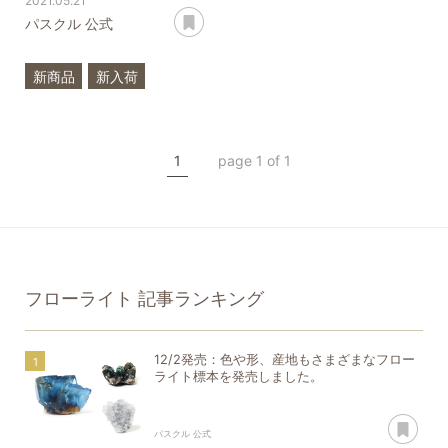
2021.05.21
あとで読む
パスクル 公式
新商品
新入荷
希少石
3月
誕生石
アクアマリン
1
page 1 of 1
フローライト
一点もの
フローライト
記事ランキング
12/2発売：色や形、産地もさまざまなフロー
ライト標本を発売しました。
あ
パスクル 公式