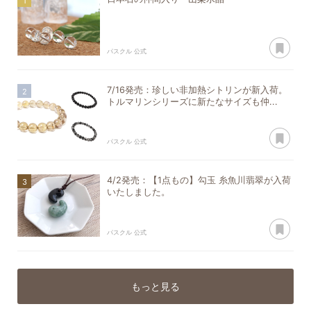
あ
パスクル 公式
7/16発売：珍しい非加熱シトリンが新入荷。
トルマリンシリーズに新たなサイズも仲...
あ
パスクル 公式
4/2発売：【1点もの】勾玉 糸魚川翡翠が入荷
いたしました。
あ
パスクル 公式
もっと見る