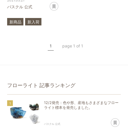
2021.05.21
あとで読む
パスクル 公式
新商品
新入荷
希少石
3月
誕生石
アクアマリン
1
page 1 of 1
フローライト
一点もの
フローライト
記事ランキング
12/2発売：色や形、産地もさまざまなフロー
ライト標本を発売しました。
あ
パスクル 公式