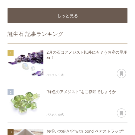
もっと見る
誕生石
記事ランキング
2月の石はアメジスト以外にも？うお座の星座
石！
あ
パスクル 公式
“緑色のアメジスト”をご存知でしょうか
あ
パスクル 公式
お揃い大好き♡“with bond ペアストラップ”