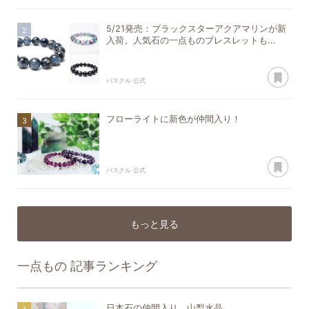
5/21発売：ブラックスターアクアマリンが新
入荷。人気石の一点ものブレスレットも...
あ
パスクル 公式
フローライトに新色が仲間入り！
あ
パスクル 公式
もっと見る
一点もの
記事ランキング
日本石の仲間入り 山梨水晶