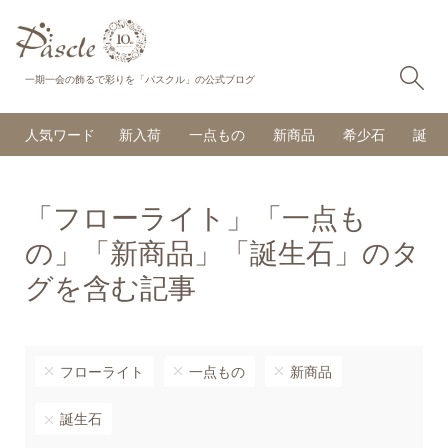
検
一期一会の飾るで彩りを「パスクル」の公式ブログ
人気ワード
新入荷
一点もの
新商品
希少石
誕生
「フローライト」「一点も
の」「新商品」「誕生石」のタ
グを含む記事
フローライト
一点もの
新商品
誕生石