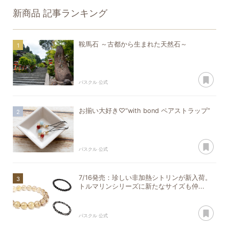
新商品
記事ランキング
鞍馬石 ～古都から生まれた天然石～
あ
パスクル 公式
お揃い大好き♡“with bond ペアストラップ”
あ
パスクル 公式
7/16発売：珍しい非加熱シトリンが新入荷。
トルマリンシリーズに新たなサイズも仲...
あ
パスクル 公式