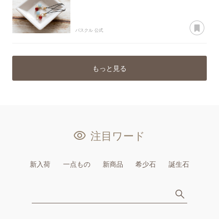
あ
パスクル 公式
もっと見る
注目ワード
新入荷
一点もの
新商品
希少石
誕生石