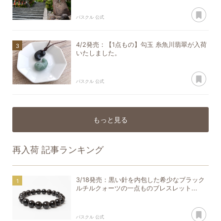
あ
パスクル 公式
4/2発売：【1点もの】勾玉 糸魚川翡翠が入荷
いたしました。
あ
パスクル 公式
もっと見る
再入荷
記事ランキング
3/18発売：黒い針を内包した希少なブラック
ルチルクォーツの一点ものブレスレット...
あ
パスクル 公式