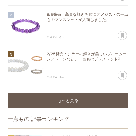
8/6発売：高貴な輝きを放つアメジストの一点
ものブレスレットが入荷しました。
あ
パスクル 公式
2/25発売：シラーの輝きが美しいブルームー
ンストーンなど、一点ものブレスレット9...
あ
パスクル 公式
もっと見る
一点もの
記事ランキング