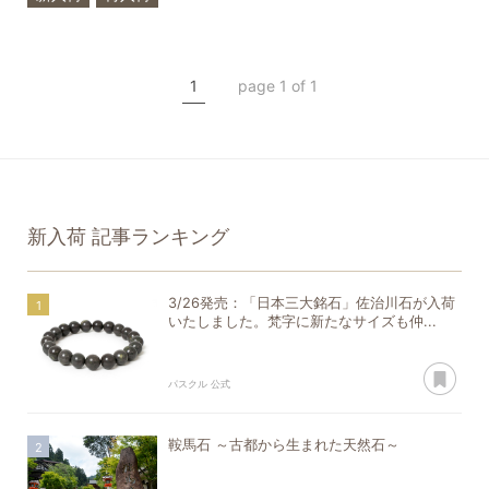
フローライト
オブシディアン
1
page 1 of 1
一点もの
新入荷
記事ランキング
3/26発売：「日本三大銘石」佐治川石が入荷
いたしました。梵字に新たなサイズも仲...
あ
パスクル 公式
鞍馬石 ～古都から生まれた天然石～