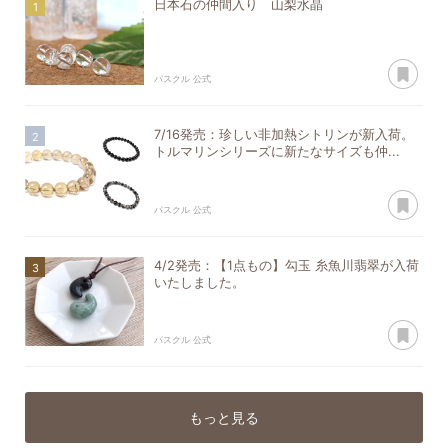
日本石の仲間入り 山梨水晶
あ
パスクル 公式
7/16発売：珍しい非加熱シトリンが新入荷。
トルマリンシリーズに新たなサイズも仲...
あ
パスクル 公式
4/2発売：【1点もの】勾玉 糸魚川翡翠が入荷
いたしました。
あ
パスクル 公式
もっと見る