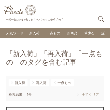
検
一期一会の飾るで彩りを「パスクル」の公式ブログ
人気ワード
新入荷
一点もの
新商品
希少石
誕生
「新入荷」「再入荷」「一点も
の」のタグを含む記事
新入荷
再入荷
一点もの
検索結果： 1件
全てクリア