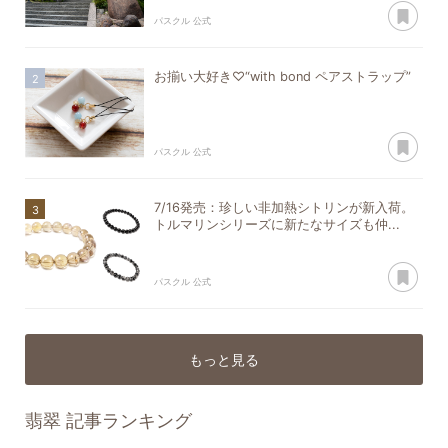
あ
パスクル 公式
お揃い大好き♡“with bond ペアストラップ”
あ
パスクル 公式
7/16発売：珍しい非加熱シトリンが新入荷。
トルマリンシリーズに新たなサイズも仲...
あ
パスクル 公式
もっと見る
翡翠
記事ランキング