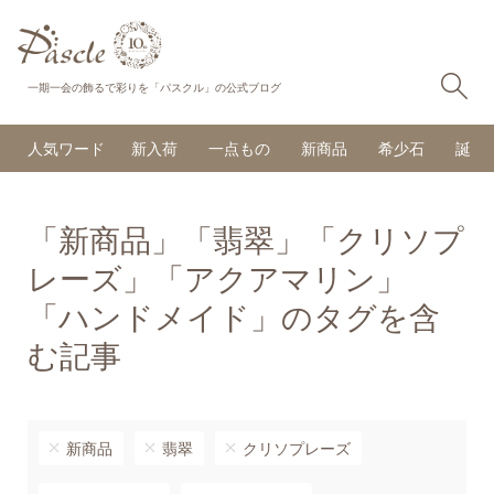
検
一期一会の飾るで彩りを「パスクル」の公式ブログ
人気ワード
新入荷
一点もの
新商品
希少石
誕生
「新商品」「翡翠」「クリソプ
レーズ」「アクアマリン」
「ハンドメイド」のタグを含
む記事
新商品
翡翠
クリソプレーズ