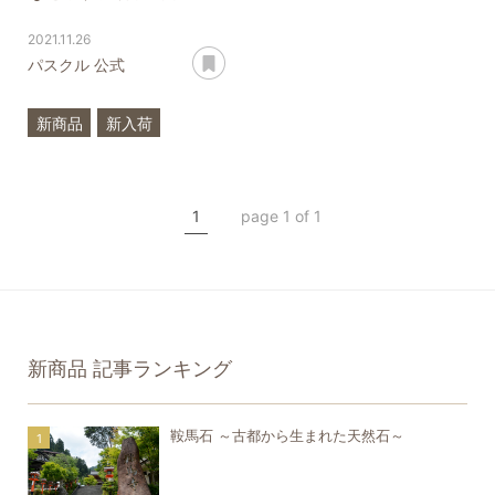
2021.11.26
あとで読む
パスクル 公式
新商品
新入荷
ルチルクォーツ
アクアマリン
1
page 1 of 1
クリソプレーズ
翡翠
アコヤ真珠
ハンドメイド
新商品
記事ランキング
鞍馬石 ～古都から生まれた天然石～