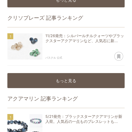
クリソプレーズ
記事ランキング
11/26発売：シルバールチルクォーツやブラッ
クスターアクアマリンなど、人気石に新...
あ
パスクル 公式
もっと見る
アクアマリン
記事ランキング
5/21発売：ブラックスターアクアマリンが新
入荷。人気石の一点ものブレスレットも...