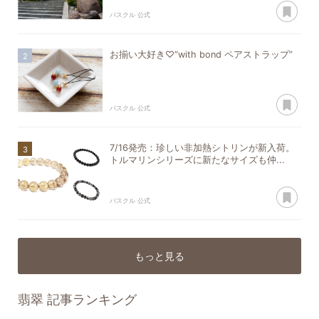
あ
パスクル 公式
お揃い大好き♡“with bond ペアストラップ”
あ
パスクル 公式
7/16発売：珍しい非加熱シトリンが新入荷。
トルマリンシリーズに新たなサイズも仲...
あ
パスクル 公式
もっと見る
翡翠
記事ランキング