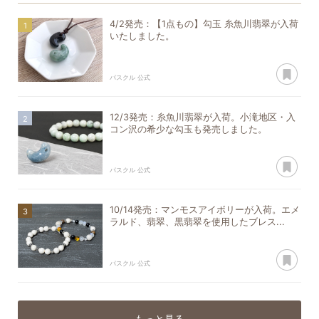
4/2発売：【1点もの】勾玉 糸魚川翡翠が入荷
いたしました。
あ
パスクル 公式
12/3発売：糸魚川翡翠が入荷。小滝地区・入
コン沢の希少な勾玉も発売しました。
あ
パスクル 公式
10/14発売：マンモスアイボリーが入荷。エメ
ラルド、翡翠、黒翡翠を使用したブレス...
あ
パスクル 公式
もっと見る