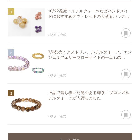
10/22発売：ルチルクォーツなどハンドメイ
ドにおすすめアウトレットの天然石パック...
あ
パスクル 公式
7/9発売：アメトリン、ルチルクォーツ、エン
ジェルフェザーフローライトの一点もの...
あ
パスクル 公式
上品で落ち着いた艶のある輝き、ブロンズル
チルクォーツが入荷しました
あ
パスクル 公式