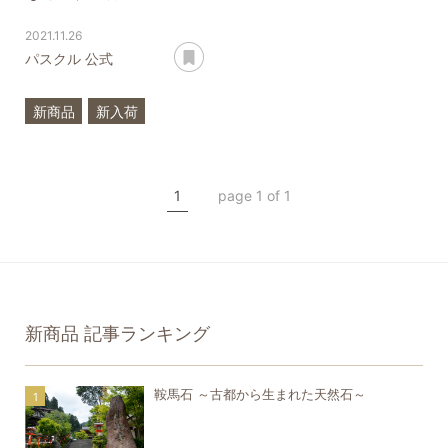
2021.11.26
あとで読む
パスクル 公式
新商品
新入荷
ルチルクォーツ
アクアマリン
1
page 1 of 1
クリソプレーズ
翡翠
アコヤ真珠
ハンドメイド
新商品
記事ランキング
鞍馬石 ～古都から生まれた天然石～