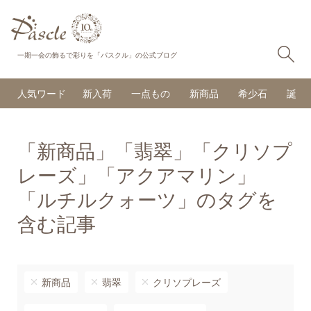
検
一期一会の飾るで彩りを「パスクル」の公式ブログ
人気ワード
新入荷
一点もの
新商品
希少石
誕生
「新商品」「翡翠」「クリソプ
レーズ」「アクアマリン」
「ルチルクォーツ」のタグを
含む記事
新商品
翡翠
クリソプレーズ