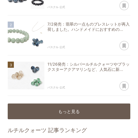
あ
パスクル 公式
7/2発売：翡翠の一点ものブレスレットが再入
荷しました。ハンドメイドにおすすめの...
あ
パスクル 公式
11/26発売：シルバールチルクォーツやブラッ
クスターアクアマリンなど、人気石に新...
あ
パスクル 公式
もっと見る
ルチルクォーツ
記事ランキング