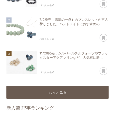
あ
パスクル 公式
7/2発売：翡翠の一点ものブレスレットが再入
荷しました。ハンドメイドにおすすめの...
あ
パスクル 公式
11/26発売：シルバールチルクォーツやブラッ
クスターアクアマリンなど、人気石に新...
あ
パスクル 公式
もっと見る
新入荷
記事ランキング