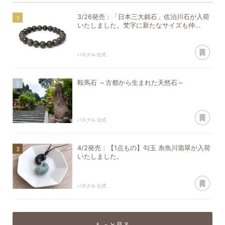
3/26発売：「日本三大銘石」佐治川石が入荷
いたしました。梵字に新たなサイズも仲...
あ
パスクル 公式
鞍馬石 ～古都から生まれた天然石～
あ
パスクル 公式
4/2発売：【1点もの】勾玉 糸魚川翡翠が入荷
いたしました。
あ
パスクル 公式
もっと見る