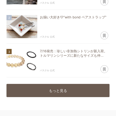
パスクル 公式
お揃い大好き♡“with bond ペアストラップ”
あ
パスクル 公式
7/16発売：珍しい非加熱シトリンが新入荷。
トルマリンシリーズに新たなサイズも仲...
あ
パスクル 公式
もっと見る