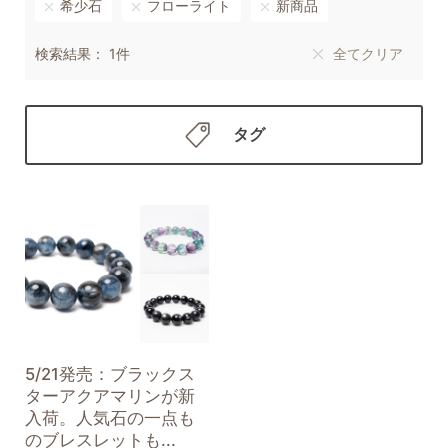
希少石
フローライト
新商品
検索結果： 1件
全てクリア
タグ
5/21発売：ブラックス
ターアクアマリンが新
入荷。人気石の一点も
のブレスレットも...