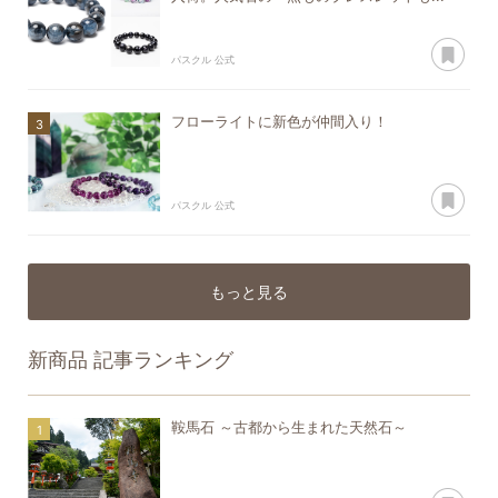
あ
パスクル 公式
フローライトに新色が仲間入り！
あ
パスクル 公式
もっと見る
新商品
記事ランキング
鞍馬石 ～古都から生まれた天然石～
あ