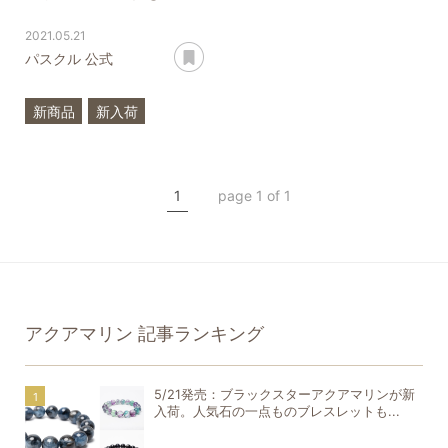
2021.05.21
あとで読む
パスクル 公式
新商品
新入荷
希少石
3月
誕生石
アクアマリン
1
page 1 of 1
フローライト
一点もの
アクアマリン
記事ランキング
5/21発売：ブラックスターアクアマリンが新
入荷。人気石の一点ものブレスレットも...