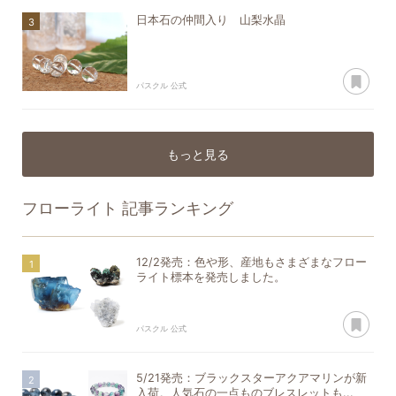
日本石の仲間入り 山梨水晶
あ
パスクル 公式
もっと見る
フローライト
記事ランキング
12/2発売：色や形、産地もさまざまなフロー
ライト標本を発売しました。
あ
パスクル 公式
5/21発売：ブラックスターアクアマリンが新
入荷。人気石の一点ものブレスレットも...