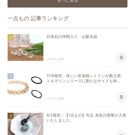
一点もの
記事ランキング
日本石の仲間入り 山梨水晶
あ
パスクル 公式
7/16発売：珍しい非加熱シトリンが新入荷。
トルマリンシリーズに新たなサイズも仲...
あ
パスクル 公式
4/2発売：【1点もの】勾玉 糸魚川翡翠が入荷
いたしました。
あ