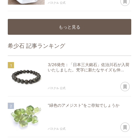
パスクル 公式
もっと見る
希少石
記事ランキング
3/26発売：「日本三大銘石」佐治川石が入荷
いたしました。梵字に新たなサイズも仲...
あ
パスクル 公式
“緑色のアメジスト”をご存知でしょうか
あ
パスクル 公式