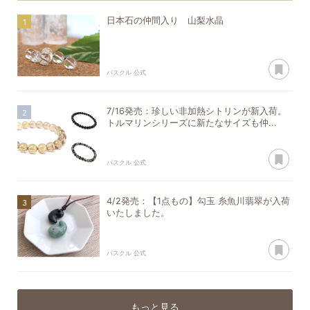
日本石の仲間入り 山梨水晶
あ
パスクル 公式
7/16発売：珍しい非加熱シトリンが新入荷。
トルマリンシリーズに新たなサイズも仲...
あ
パスクル 公式
4/2発売：【1点もの】勾玉 糸魚川翡翠が入荷
いたしました。
あ
パスクル 公式
もっと見る