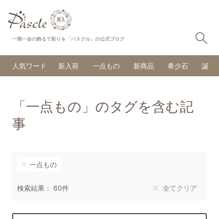
検
一期一会の飾るで彩りを「パスクル」の公式ブログ
人気ワード
新入荷
一点もの
新商品
希少石
誕生
「一点もの」のタグを含む記
事
一点もの
検索結果： 60件
全てクリア