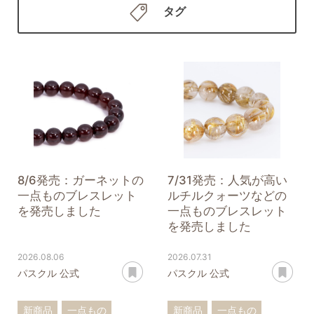
タグ
8/6発売：ガーネットの
7/31発売：人気が高い
一点ものブレスレット
ルチルクォーツなどの
を発売しました
一点ものブレスレット
を発売しました
2026.08.06
2026.07.31
あとで読む
あ
パスクル 公式
パスクル 公式
新商品
一点もの
新商品
一点もの