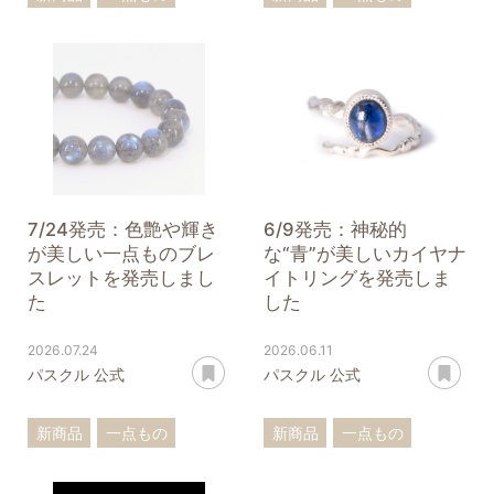
ブレスレット
ブレスレット
ガーネット
ルチルクォーツ
アクアマリン
7/24発売：色艶や輝き
6/9発売：神秘的
が美しい一点ものブレ
な“青”が美しいカイヤナ
スレットを発売しまし
イトリングを発売しま
た
した
2026.07.24
2026.06.11
あとで読む
あ
パスクル 公式
パスクル 公式
新商品
一点もの
新商品
一点もの
ブレスレット
カイヤナイト
リング