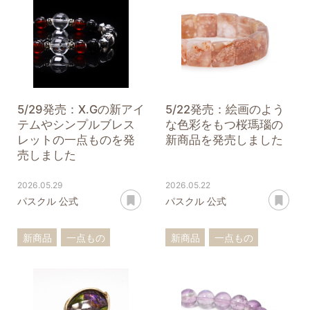
アイオライト
ラブラドライト
十勝石
翡翠
5/29発売：X.Gの新アイ
5/22発売：絵画のよう
テムやシンプルブレス
な色彩をもつ桜瑪瑙の
レットの一点ものを発
新商品を発売しました
売しました
2026.05.29
2026.05.22
あとで読む
あ
パスクル 公式
パスクル 公式
新商品
一点もの
新商品
一点もの
ブレスレット
桜瑪瑙
バングル
ストラップ
ブレスレット
ペンダントトップ