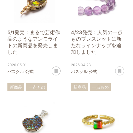
5/1発売：まるで芸術作
4/23発売：人気の一点
品のようなアンモライ
ものブレスレットに新
トの新商品を発売しま
たなラインナップを追
した
加しました
2026.05.01
2026.04.23
あとで読む
あ
パスクル 公式
パスクル 公式
新商品
一点もの
新商品
一点もの
アンモライト
ブレスレット
ペンダントトップ
ターコイズ
ローズクォーツ
フローライト