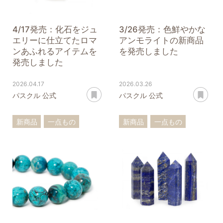
4/17発売：化石をジュ
3/26発売：色鮮やかな
エリーに仕立てたロマ
アンモライトの新商品
ンあふれるアイテムを
を発売しました
発売しました
2026.04.17
2026.03.26
あとで読む
あ
パスクル 公式
パスクル 公式
新商品
一点もの
新商品
一点もの
リング
アンモライト
ペンダントトップ
アンモナイト
アンモライト