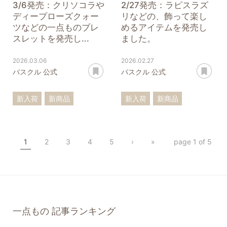
3/6発売：クリソコラや
2/27発売：ラピスラズ
ディープローズクォー
リなどの、飾って楽し
ツなどの一点ものブレ
めるアイテムを発売し
スレットを発売し...
ました。
2026.03.06
2026.02.27
あとで読む
あ
パスクル 公式
パスクル 公式
新入荷
新商品
新入荷
新商品
一点もの
ブレスレット
一点もの
原石
標本
クリソコラ
ラピスラズリ
1
2
3
4
5
›
»
page 1 of 5
ローズクォーツ
フローライト
クンツァイト
アメジスト
サファイア
一点もの
記事ランキング