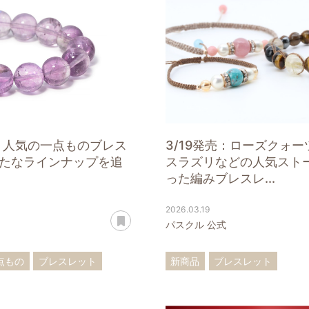
売：人気の一点ものブレス
3/19発売：ローズクォ
たなラインナップを追
スラズリなどの人気スト
った編みブレスレ...
2026.03.19
あとで読む
パスクル 公式
点もの
ブレスレット
新商品
ブレスレット
ローズクォーツ
ローズクォーツ
ターコイズ
ト
ラピスラズリ
四神