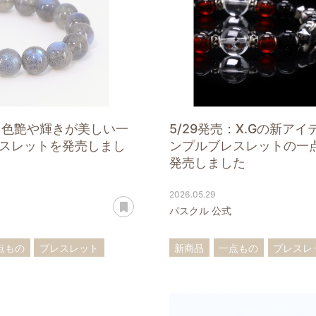
売：色艶や輝きが美しい一
5/29発売：X.Gの新ア
スレットを発売しまし
ンプルブレスレットの一
発売しました
2026.05.29
あとで読む
パスクル 公式
点もの
ブレスレット
新商品
一点もの
ブレスレ
ト
ラブラドライト
ストラップ
翠