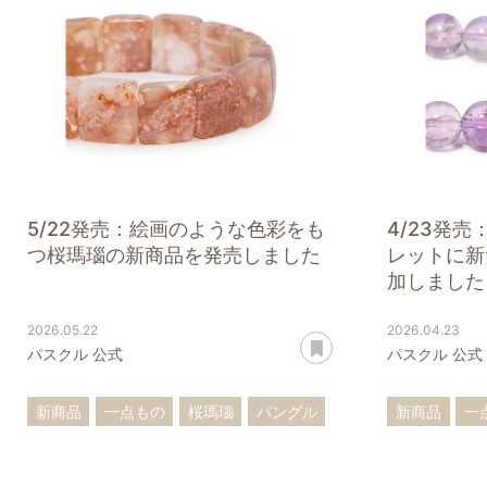
5/22発売：絵画のような色彩をも
4/23発
つ桜瑪瑙の新商品を発売しました
レットに新
加しました
2026.05.22
2026.04.23
あとで読む
パスクル 公式
パスクル 公式
新商品
一点もの
桜瑪瑙
バングル
新商品
一
ブレスレット
ペンダントトップ
ターコイズ
フローライ