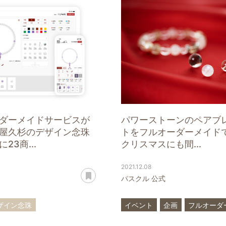
ダーメイドサービスが
パワーストーンのペアブ
屋久杉のデザイン念珠
トをフルオーダーメイド
23商...
クリスマスにも間...
2021.12.08
あとで読む
パスクル 公式
ザイン念珠
イベント
企画
フルオーダ
イド
ブレスレット
ペア
ブレスレット
パワー