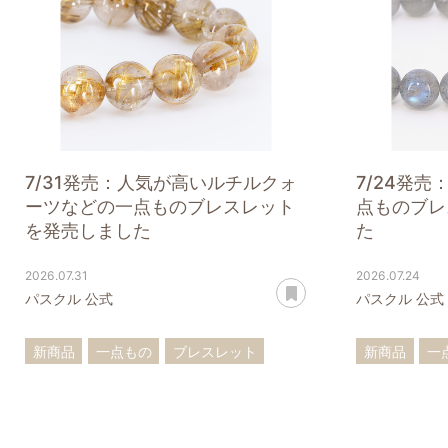
7/31発売：人気が高いルチルクォ
7/24発
ーツなどの一点ものブレスレット
点ものブレ
を発売しました
た
2026.07.31
2026.07.24
あとで読む
パスクル 公式
パスクル 公式
新商品
一点もの
ブレスレット
新商品
一
ルチルクォーツ
アクアマリン
アイオライ
十勝石
翡