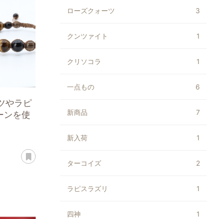
ローズクォーツ
3
クンツァイト
1
クリソコラ
1
一点もの
6
ーツやラピ
新商品
7
ーンを使
新入荷
1
あとで読む
ターコイズ
2
ラピスラズリ
1
四神
1