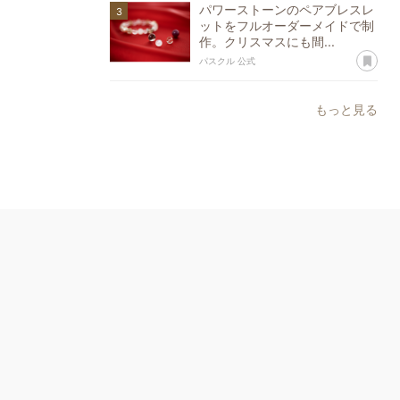
パワーストーンのペアブレスレ
ットをフルオーダーメイドで制
作。クリスマスにも間...
あ
パスクル 公式
もっと見る