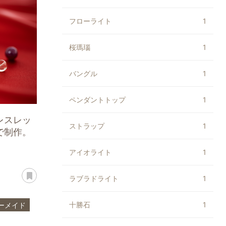
フローライト
1
桜瑪瑙
1
バングル
1
ペンダントトップ
1
レスレッ
ストラップ
1
で制作。
アイオライト
1
あとで読む
ラブラドライト
1
十勝石
1
ーメイド
ストーン