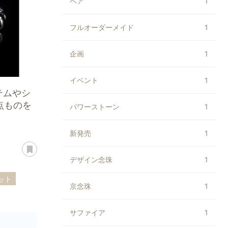
ペア
1
フルオーダーメイド
1
企画
1
イベント
1
イテムやシ
点ものを
パワーストーン
1
新発売
1
あとで読む
デザイン念珠
1
ット
京念珠
1
サファイア
1