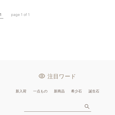
1
page 1 of 1
注目ワード
新入荷
一点もの
新商品
希少石
誕生石