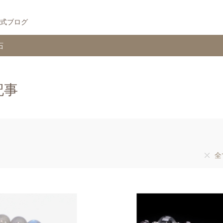
式ブログ
石
記事
全