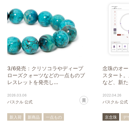
3/6発売：クリソコラやディープ
念珠のオー
ローズクォーツなどの一点ものブ
スタート。
レスレットを発売し...
など、新たに
2026.03.06
2022.04.26
あとで読む
パスクル 公式
パスクル 公式
新入荷
新商品
一点もの
京念珠
デ
ブレスレット
クリソコラ
オーダーメ