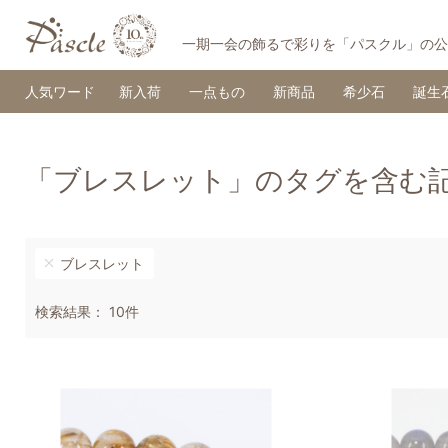
一期一会の飾るで彩りを「パスクル」の公
人気ワード
新入荷
一点もの
新商品
希少石
誕生
「ブレスレット」のタグを含む
ブレスレット
検索結果： 10件