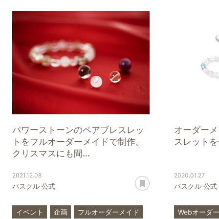
ラピスラズリ
四神
ローズクォ
サファイア
パワーストーンのペアブレスレッ
オーダーメ
トをフルオーダーメイドで制作。
スレットを
クリスマスにも間...
2021.12.08
2020.01.27
あとで読む
パスクル 公式
パスクル 公式
イベント
企画
フルオーダーメイド
Webオーダ