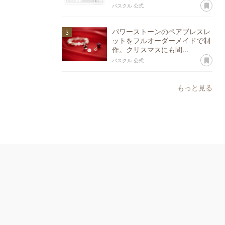
あ
パスクル 公式
パワーストーンのペアブレスレ
ットをフルオーダーメイドで制
作。クリスマスにも間...
あ
パスクル 公式
もっと見る