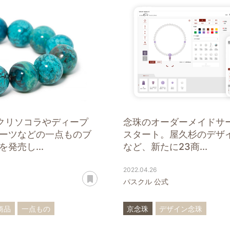
：クリソコラやディープ
念珠のオーダーメイドサ
ーツなどの一点ものブ
スタート。屋久杉のデザ
発売し...
など、新たに23商...
2022.04.26
あとで読む
パスクル 公式
商品
一点もの
京念珠
デザイン念珠
ト
クリソコラ
オーダーメイド
ブレスレッ