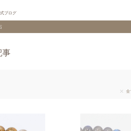
式ブログ
石
記事
全