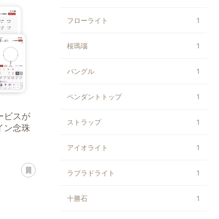
フローライト
1
桜瑪瑙
1
バングル
1
ペンダントトップ
1
ービスが
ストラップ
1
イン念珠
アイオライト
1
あとで読む
ラブラドライト
1
十勝石
1
ト