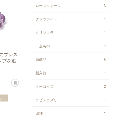
ローズクォーツ
3
クンツァイト
1
クリソコラ
1
一点もの
7
ものブレス
新商品
8
ップを追
新入荷
1
あとで読む
ターコイズ
2
ット
ラピスラズリ
1
四神
1