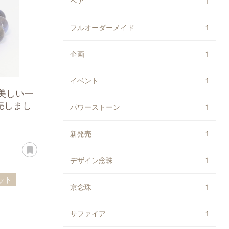
ペア
1
フルオーダーメイド
1
企画
1
イベント
1
が美しい一
売しまし
パワーストーン
1
新発売
1
あとで読む
デザイン念珠
1
ット
京念珠
1
ト
サファイア
1