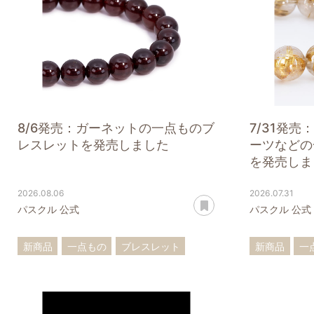
8/6発売：ガーネットの一点ものブ
7/31発
レスレットを発売しました
ーツなどの
を発売しま
2026.08.06
2026.07.31
あとで読む
パスクル 公式
パスクル 公式
新商品
一点もの
ブレスレット
新商品
一
ガーネット
ルチルクォ