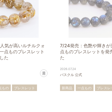
売：人気が高いルチルクォ
7/24発売：色艶や輝き
一点ものブレスレット
点ものブレスレットを発
した
た
2026.07.24
あとで読む
パスクル 公式
点もの
ブレスレット
新商品
一点もの
ブレスレ
ーツ
アクアマリン
アイオライト
ラブラドライ
十勝石
翡翠