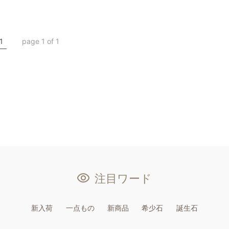
ド
オリジナル
ト
1
page 1 of 1
注目ワード
新入荷
一点もの
新商品
希少石
誕生石