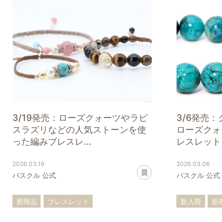
3/19発売：ローズクォーツやラピ
3/6発売
スラズリなどの人気ストーンを使
ローズクォ
った編みブレスレ...
レスレットを
2026.03.19
2026.03.06
あとで読む
パスクル 公式
パスクル 公式
新商品
ブレスレット
新入荷
新
ローズクォーツ
ターコイズ
ブレスレッ