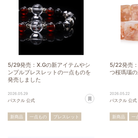
5/29発売：X.Gの新アイテムやシ
5/22発
ンプルブレスレットの一点ものを
つ桜瑪瑙の
発売しました
2026.05.29
2026.05.22
あとで読む
パスクル 公式
パスクル 公式
新商品
一点もの
ブレスレット
新商品
一
ストラップ
ブレスレッ