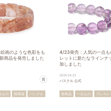
売：絵画のような色彩をも
4/23発売：人気の一点
新商品を発売しました
レットに新たなラインナ
加しました
2026.04.23
あとで読む
パスクル 公式
点もの
桜瑪瑙
バングル
新商品
一点もの
ブレスレ
ト
ペンダントトップ
ターコイズ
ローズクォーツ
フローライト