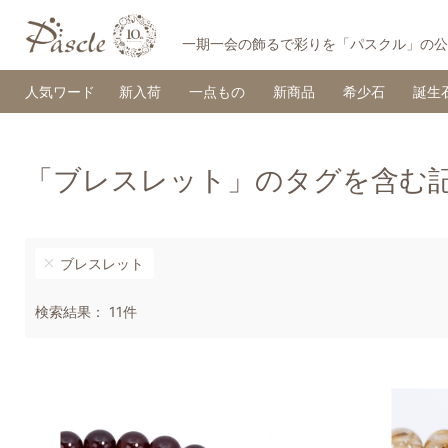
一期一会の飾るで彩りを「パスクル」の公
人気ワード
新入荷
一点もの
新商品
希少石
誕生
「ブレスレット」のタグを含む
ブレスレット
検索結果： 11件