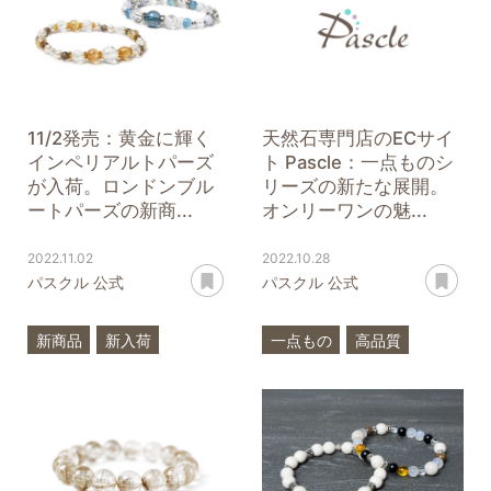
11/2発売：黄金に輝く
天然石専門店のECサイ
インペリアルトパーズ
ト Pascle：一点ものシ
が入荷。ロンドンブル
リーズの新たな展開。
ートパーズの新商...
オンリーワンの魅...
2022.11.02
2022.10.28
あとで読む
あ
パスクル 公式
パスクル 公式
新商品
新入荷
一点もの
高品質
誕生石
11月
プレスリリース
一点もの
インペリアルトパーズ
ロンドンブルートパーズ