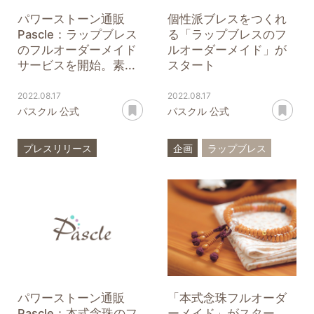
パワーストーン通販
個性派ブレスをつくれ
Pascle：ラップブレス
る「ラップブレスのフ
のフルオーダーメイド
ルオーダーメイド」が
サービスを開始。素...
スタート
2022.08.17
2022.08.17
あとで読む
あ
パスクル 公式
パスクル 公式
プレスリリース
企画
ラップブレス
ラップブレス
オーダーメイド
フルオーダーメイド
パワーストーン通販
「本式念珠フルオーダ
Pascle：本式念珠のフ
ーメイド」がスター