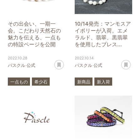
その出会い、一期一
10/14発売：マンモスア
会。こだわり天然石の
イボリーが入荷。エメ
魅力を伝える、一点も
ラルド、翡翠、黒翡翠
の特設ページを公開
を使用したブレス...
2022.10.28
2022.10.14
あとで読む
あ
パスクル 公式
パスクル 公式
一点もの
希少石
新商品
新入荷
高品質
希少石
マンモスアイボリー
エメラルド
翡翠
黒翡翠