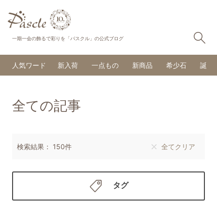
検
一期一会の飾るで彩りを「パスクル」の公式ブログ
人気ワード
新入荷
一点もの
新商品
希少石
誕生
全ての記事
検索結果： 150件
全てクリア
タグ