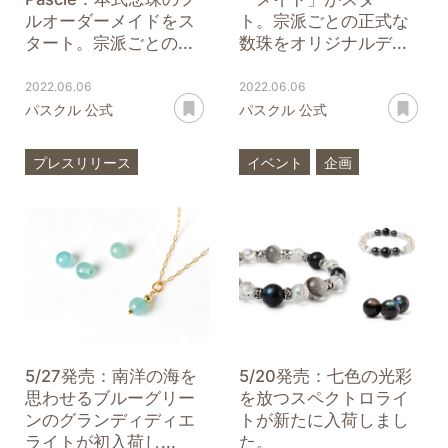
ルオーダーメイドをス
ト。宗派ごとの正式な
タート。宗派ごとの...
数珠をオリジナルデ...
2022.06.06
2022.06.06
あとで読む
あ
パスクル 公式
パスクル 公式
プレスリリース
イベント
企画
本式念珠
京念珠
オーダーメイド
フルオーダーメイド
5/27発売：南洋の海を
5/20発売：七色の光彩
思わせるブルーグリー
を放つスペクトロライ
ンのグランディディエ
トが新たに入荷しまし
ライトが初入荷し...
た。