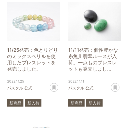
11/25発売：色とりどり
11/11発売：個性豊かな
のミックスベリルを使
糸魚川翡翠ルースが入
用したブレスレットを
荷。一点ものブレスレ
発売しました。
ットも発売しまし...
2022.11.25
2022.11.11
あとで読む
あ
パスクル 公式
パスクル 公式
新商品
新入荷
新商品
新入荷
一点もの
ベリル
ルース
一点もの
日本石
糸魚川翡翠