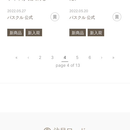
2022.05.27
2022.05.20
あとで読む
あ
パスクル 公式
パスクル 公式
新商品
新入荷
新商品
新入荷
希少石
希少石
グランディディエライト
スペクトロライト
«
‹
2
3
4
5
6
›
»
ラブラドライト
page 4 of 13
プラチナルチルクォーツ
アコヤ真珠